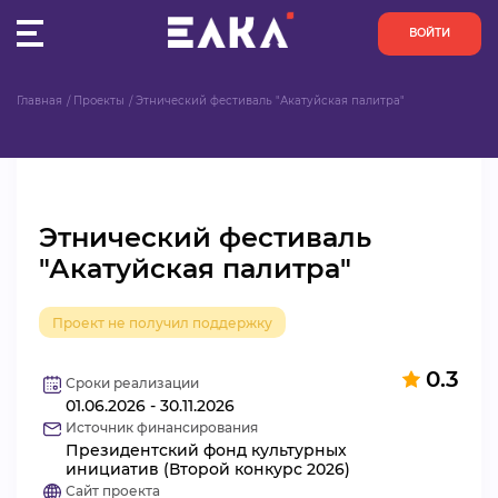
ВОЙТИ
Главная
Проекты
Этнический фестиваль "Акатуйская палитра"
ПУЛЬС
КОНКУРСЫ
Этнический фестиваль
ОРГАНИЗАЦИИ
"Акатуйская палитра"
АКТИВИСТЫ
Проект не получил поддержку
ПРОЕКТЫ
0.3
Сроки реализации
01.06.2026 - 30.11.2026
АНАЛИТИКА
Источник финансирования
Президентский фонд культурных
БАЗА ЗНАНИЙ
инициатив (Второй конкурс 2026)
Сайт проекта