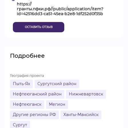
https://
ВИДЕОКУРСЫ
гранты.пфки.рф//public/application/item?
id=42516dd3-ca51-45ea-b2e8-1df252d0f35b
ОСТАВИТЬ ОТЗЫВ
ВОЙТИ
Подробнее
География проекта
Пыть-Ях
Сургутский район
Нефтеюганский район
Нижневартовск
Нефтеюганск
Мегион
Другие регионы РФ
Ханты-Мансийск
Сургут