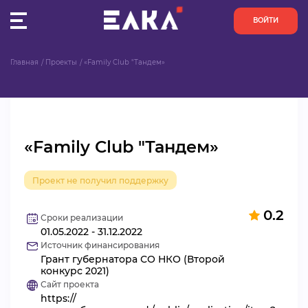
ВОЙТИ
Главная
Проекты
«Family Club "Тандем»
ПУЛЬС
КОНКУРСЫ
«Family Club "Тандем»
ОРГАНИЗАЦИИ
Проект не получил поддержку
АКТИВИСТЫ
0.2
ПРОЕКТЫ
Сроки реализации
01.05.2022 - 31.12.2022
Источник финансирования
АНАЛИТИКА
Грант губернатора СО НКО (Второй
конкурс 2021)
Сайт проекта
БАЗА ЗНАНИЙ
https://