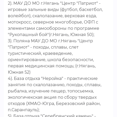
2). МАУ ДО МО г.Нягань "Центр "Патриот" -
игровые зальные виды (футбол, баскетбол,
волейбол), скалолазание, верховая езда,
мотокросс, северное многоборье, ОФП с
элементами самообороны по программе
"Рукопашный бой"(г.Нягань, Южная 50);
3). Поляна МАУ ДО МО г.Нягань "Центр
"Патриот" - походы, сплавы, слет
туристический, краеведение,
ориентирование, школа безопасности,
первая медицинская помощь; (г.Нягань,
Южная 52)
4). База отдыха "Неройка" - практические
занятия по скалолазанию, походы, сплавы,
рыбалка, изучение пещер, топосьемка,
экологичекская акция по сбору твердых
отходов (ХМАО-Югра, Березовский район,
п.Саранпауль);
5). База отдыха "Серебрянский камень" -