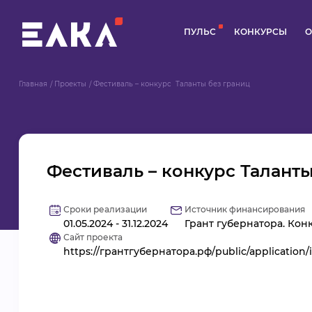
ПУЛЬС
КОНКУРСЫ
О
Главная
Проекты
Фестиваль – конкурс  Таланты без границ
Фестиваль – конкурс Таланты
Сроки реализации
Источник финансирования
01.05.2024 - 31.12.2024
Грант губернатора. Кон
Сайт проекта
https://грантгубернатора.рф/public/applicatio