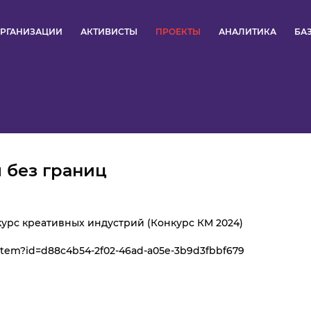
РГАНИЗАЦИИ
АКТИВИСТЫ
ПРОЕКТЫ
АНАЛИТИКА
БА
ПУЛЬС
КОНКУРСЫ
ОРГАНИЗАЦИИ
 без границ
АКТИВИСТЫ
ПРОЕКТЫ
курс креативных индустрий (Конкурс КМ 2024)
n/item?id=d88c4b54-2f02-46ad-a05e-3b9d3fbbf679
АНАЛИТИКА
БАЗА ЗНАНИЙ