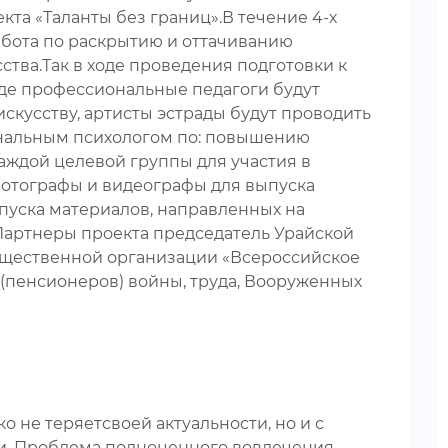
та «Таланты без границ».В течение 4-х
абота по раскрытию и оттачиванию
сства.Так в ходе проведения подготовки к
где профессиональные педагоги будут
искусству, артисты эстрады будут проводить
иональным психологом по: повышению
аждой целевой группы для участия в
фотографы и видеографы для выпуска
пуска материалов, направленных на
Партнеры проекта председатель Урайской
щественной организации «Всероссийское
(пенсионеров) войны, труда, Вооруженных
 не теряетсвоей актуальности, но и с
ти. Проблема полноценного вовлечения