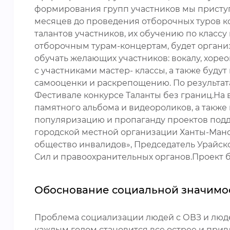
формирования групп участников мы приступ
месяцев до проведения отборочных туров ко
талантов участников, их обучению по классу 
отборочным турам-концертам, будет организ
обучать желающих участников: вокалу, хорео
с участниками мастер- классы, а также бу
самооценки и раскрепощению. По результата
Фестивале конкурсе Таланты без границ.На
памятного альбома и видеороликов, а такж
популяризацию и пропаганду проектов подд
городской местной организации Ханты-Ман
общество инвалидов», Председатель Урайск
Сил и правоохранительных органов.Проект б
Обоснование социальной значимо
Проблема социализации людей с ОВЗ и людей
каждым годом становится все острее и при