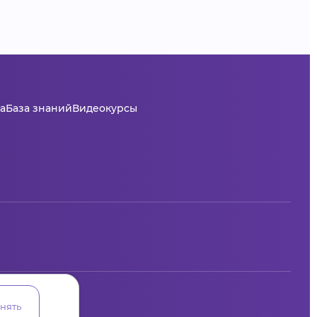
а
База знаний
Видеокурсы
нять