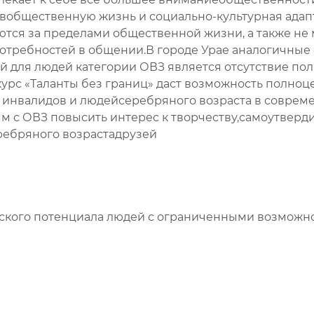
 вобщественную жизнь и социально-культурная адап
тся за пределами общественной жизни, а также не
потребностей в общении.В городе Урае аналогичные
 для людей категории ОВЗ является отсутствие по
курс «Таланты без границ» даст возможность полно
 инвалидов и людейсеребряного возраста в совреме
м с ОВЗ повысить интерес к творчеству,самоутверди
ребряного возрастадрузей
еского потенциала людей с ограниченными возможн