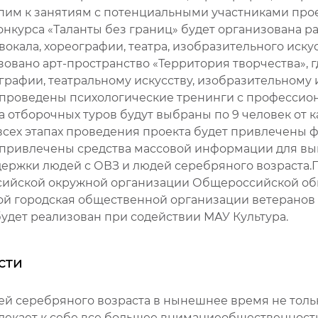
им к занятиям с потенциальными участниками проек
нкурса «Таланты без границ» будет организована р
вокала, хореографии, театра, изобразительного иску
овано арт-пространство «Территория творчества», 
графии, театральному искусству, изобразительному 
дут проведены психологические тренинги с професс
 отборочных туров будут выбраны по 9 человек от к
 всех этапах проведения проекта будет привлечены 
е привлечены средства массовой информации для вы
ержки людей с ОВЗ и людей серебряного возраста.
сийской окружной организации Общероссийской об
ой городская общественной организации ветеранов 
удет реализован при содействии МАУ Культура.
сти
 серебряного возраста в нынешнее время не только
влекает к себе все большее вниманиеобщественнос