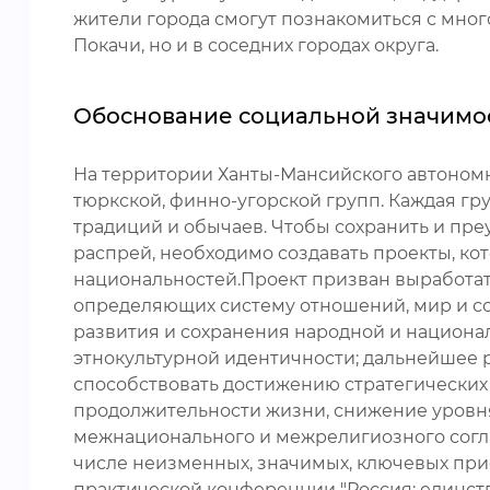
жители города смогут познакомиться с мно
Покачи, но и в соседних городах округа.
Обоснование социальной значимо
На территории Ханты-Мансийского автономно
тюркской, финно-угорской групп. Каждая гр
традиций и обычаев. Чтобы сохранить и пр
распрей, необходимо создавать проекты, 
национальностей.Проект призван выработат
определяющих систему отношений, мир и со
развития и сохранения народной и национа
этнокультурной идентичности; дальнейшее 
способствовать достижению стратегических 
продолжительности жизни, снижение уровня
межнационального и межрелигиозного согла
числе неизменных, значимых, ключевых прио
практической конференции "Россия: единство 