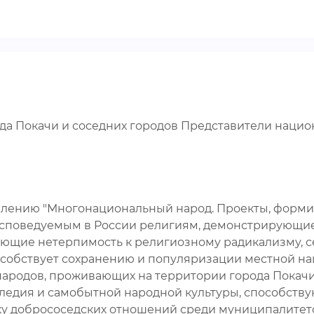
да Покачи и соседних городов Представители наци
авлению "Многонациональный народ. Проекты, фор
исповедуемым в России религиям, демонстрирующи
ющие нетерпимость к религиозному радикализму, сек
особствует сохранению и популяризации местной на
ародов, проживающих на территории города Покачи 
следия и самобытной народной культуры, способст
у добрососедских отношений среди муниципалитето