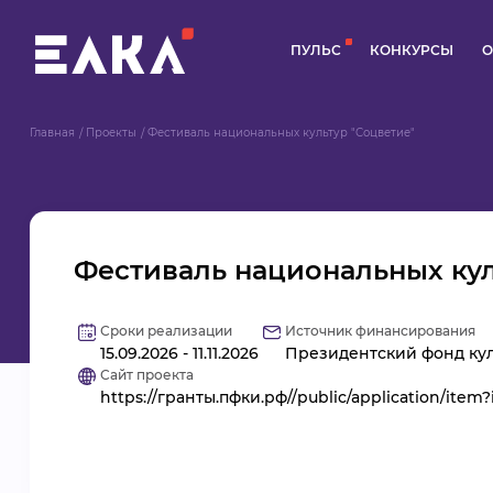
ПУЛЬС
КОНКУРСЫ
О
Главная
Проекты
Фестиваль национальных культур "Соцветие"
Фестиваль национальных кул
Сроки реализации
Источник финансирования
15.09.2026 - 11.11.2026
Президентский фонд кул
Сайт проекта
https://гранты.пфки.рф//public/application/item