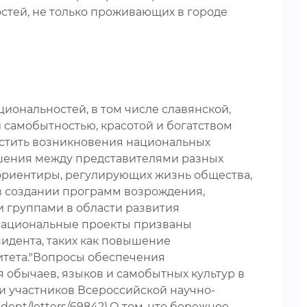
стей, не только проживающих в городе
иональностей, в том числе славянской,
и самобытностью, красотой и богатством
устить возникновения национальных
ошения между представителями разных
 ориентиры, регулирующих жизнь общества,
в создании программ возрождения,
 группами в области развития
.Национальные проекты призваны
зидента, таких как повышение
итета."Вопросы обеспечения
 обычаев, языков и самобытных культур в
и участников Всероссийской научно-
dent/letters/69842).О том, что бережное