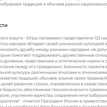
гообразием традиций и обычаев разных национально
сти
го округа – Югры проживают представители 123 нац
уппа народов обладает своей уникальной культурой 
еумножить дружбу между разными народами, не доп
которые помогают поддерживать дружественные отн
ь духовные, нравственные и эстетические нормы и
гласие между его гражданами. Значимость проекта 
льной культуры различными этносами и этническими
развитие традиций, обычаев, языков своих предков
целей развития страны, определенных в указах пре
 бедности, обеспечение технологического суверен
сия, упрочения единства, сохранения многообразия
ритетов" - отметил Президент России в приветстви
и многообразие" (http://www.kremlin.ru/events/presi