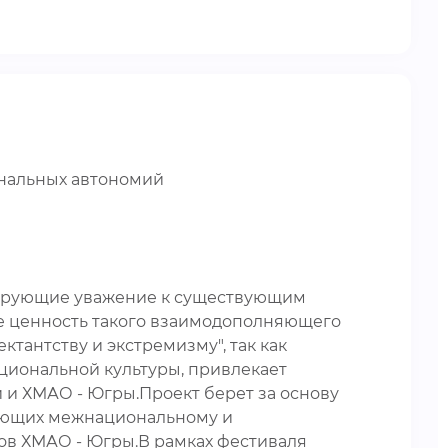
ональных автономий
мирующие уважение к существующим
е ценность такого взаимодополняющего
тантству и экстремизму", так как
циональной культуры, привлекает
и ХМАО - Югры.Проект берет за основу
вующих межнациональному и
в ХМАО - Югры.В рамках фестиваля