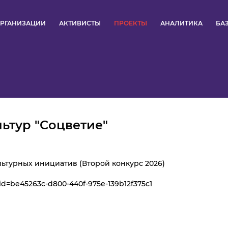
РГАНИЗАЦИИ
АКТИВИСТЫ
ПРОЕКТЫ
АНАЛИТИКА
БА
ПУЛЬС
КОНКУРСЫ
ОРГАНИЗАЦИИ
ьтур "Соцветие"
АКТИВИСТЫ
ПРОЕКТЫ
ьтурных инициатив (Второй конкурс 2026)
?id=be45263c-d800-440f-975e-139b12f375c1
АНАЛИТИКА
БАЗА ЗНАНИЙ