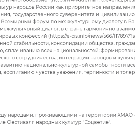
льтур народов России как приоритетное направлени
ания, государственного суверенитета и цивилизаци
 Всемирный форум по межкультурному диалогу в Бак
 межкультурный диалог, в стране гармонично взаимо
вых конфессий (https://e-cis.info/news/566/117897/?
нной стабильности, консолидации общества, гражд
, сплачиванию всех национальностей; формировани
ского сотрудничества; интеграции народов и культу
развитию национально-культурной самобытности все
 воспитанию чувства уважения, терпимости и толер
ду народами, проживающими на территории ХМАО -
ие Фестиваля народных культур "Соцветие".