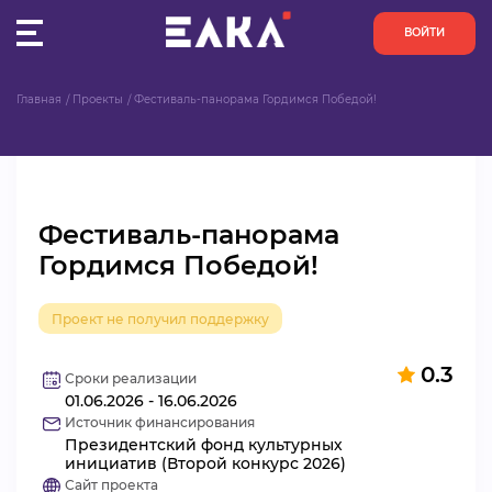
ВОЙТИ
Главная
Проекты
Фестиваль-панорама Гордимся Победой!
ПУЛЬС
КОНКУРСЫ
Фестиваль-панорама
ОРГАНИЗАЦИИ
Гордимся Победой!
АКТИВИСТЫ
Проект не получил поддержку
ПРОЕКТЫ
0.3
Сроки реализации
01.06.2026 - 16.06.2026
АНАЛИТИКА
Источник финансирования
Президентский фонд культурных
БАЗА ЗНАНИЙ
инициатив (Второй конкурс 2026)
Сайт проекта