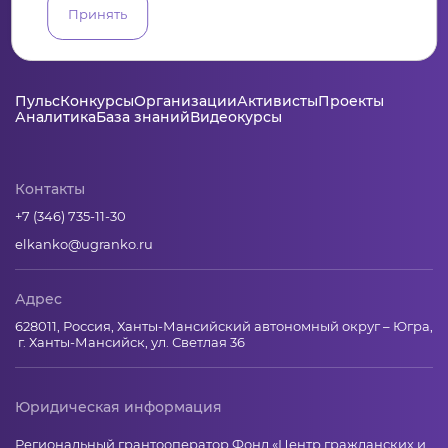
Принять
Пульс
Конкурсы
Организации
Активисты
Проекты
Аналитика
База знаний
Видеокурсы
Контакты
+7 (346) 735-11-30
elkanko@ugranko.ru
Адрес
628011, Россия, Ханты-Мансийский автономный округ – Югра,
г. Ханты-Мансийск, ул. Светлая 36
Юридическая информация
Региональный грантооператор Фонд «Центр гражданских и