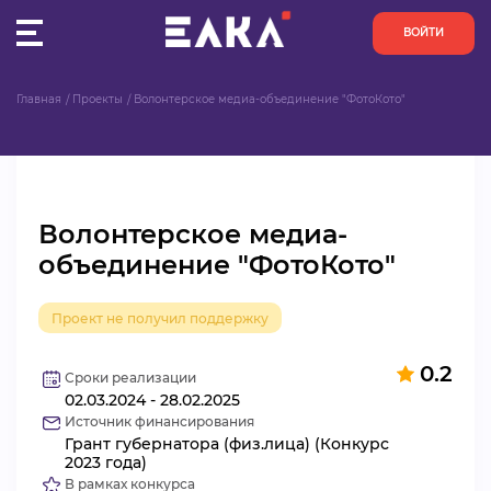
ВОЙТИ
Главная
Проекты
Волонтерское медиа-объединение "ФотоКото"
ПУЛЬС
КОНКУРСЫ
Волонтерское медиа-
ОРГАНИЗАЦИИ
объединение "ФотоКото"
АКТИВИСТЫ
Проект не получил поддержку
ПРОЕКТЫ
0.2
Сроки реализации
02.03.2024 - 28.02.2025
АНАЛИТИКА
Источник финансирования
Грант губернатора (физ.лица) (Конкурс
БАЗА ЗНАНИЙ
2023 года)
В рамках конкурса