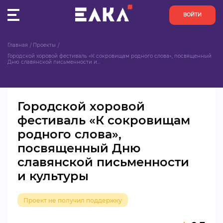
ВОЙТИ
Главная
Проекты
ПУЛЬС
Городской хоровой фестиваль «К сокровищам родного слова», посвященный 
Дню славянской письменности и...
КОНКУРСЫ
Городской хоровой
ОРГАНИЗАЦИИ
фестиваль «К сокровищам
родного слова»,
АКТИВИСТЫ
посвященный Дню
ПРОЕКТЫ
славянской письменности
и культуры
АНАЛИТИКА
Проект не получил поддержку
БАЗА ЗНАНИЙ