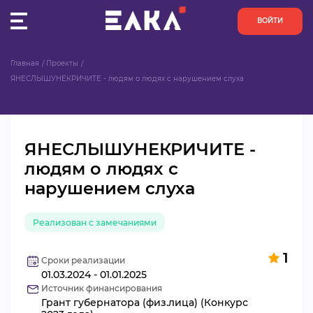
ВОЙТИ
Главная
Проекты
ПУЛЬС
ЯНЕСЛЫШУНЕКРИЧИТЕ - людям о людях с нарушением слуха
КОНКУРСЫ
ЯНЕСЛЫШУНЕКРИЧИТЕ -
ОРГАНИЗАЦИИ
людям о людях с
нарушением слуха
АКТИВИСТЫ
ПРОЕКТЫ
Реализован с замечаниями
1
АНАЛИТИКА
Сроки реализации
01.03.2024 - 01.01.2025
Источник финансирования
БАЗА ЗНАНИЙ
Грант губернатора (физ.лица) (Конкурс