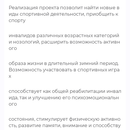
Реализация проекта позволит найти новые в
иды спортивной деятельности, приобщить к
спорту
инвалидов различных возрастных категорий
и нозологий, расширить возможность активн
ого
образа жизни в длительный зимний период.
Возможность участвовать в спортивных игра
х
способствует как общей реабилитации инвал
ида, так и улучшению его психоэмоциональн
ого
состояния, стимулирует физическую активно
сть, развитие памяти, внимание и способству