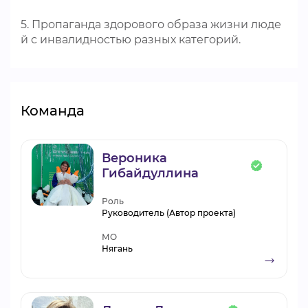
5. Пропаганда здорового образа жизни люде
й с инвалидностью разных категорий.
Команда
Вероника
Гибайдуллина
Роль
Руководитель (Автор проекта)
МО
Нягань