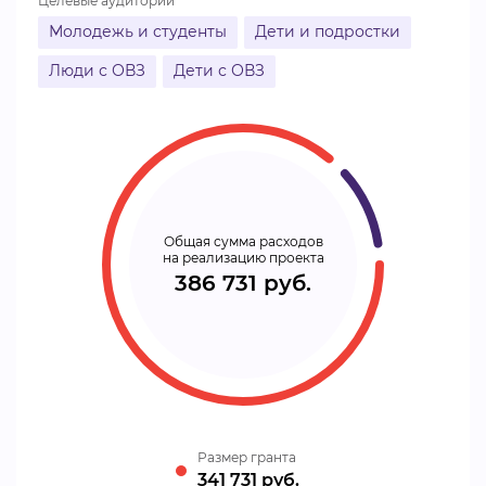
Целевые аудитории
Молодежь и студенты
Дети и подростки
Люди с ОВЗ
Дети с ОВЗ
Общая сумма расходов
на реализацию проекта
386 731 руб.
Размер гранта
341 731 руб.