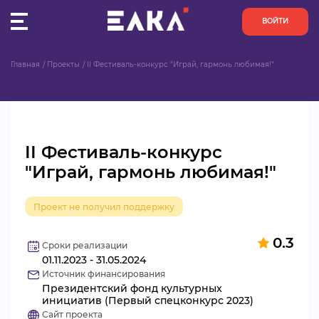
ВОЙТИ
Главная
Проекты
II Фестиваль-конкурс "Играй, гармонь любимая!"
ПУЛЬС
КОНКУРСЫ
II Фестиваль-конкурс
ОРГАНИЗАЦИИ
"Играй, гармонь любимая!"
АКТИВИСТЫ
Проект не получил поддержку
ПРОЕКТЫ
0.3
Сроки реализации
01.11.2023 - 31.05.2024
АНАЛИТИКА
Источник финансирования
Президентский фонд культурных
БАЗА ЗНАНИЙ
инициатив (Первый спецконкурс 2023)
Сайт проекта