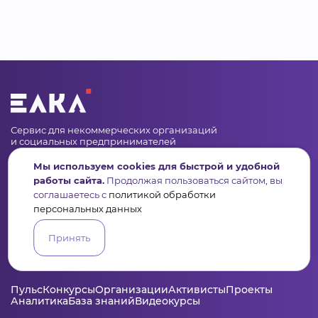
Сервис для некоммерческих организаций
и социальных предпринимателей
Мы используем cookies для быстрой и удобной
Подпишись на рассылку дайджест, новости, мероприятия
работы сайта.
Продолжая пользоваться сайтом, вы
соглашаетесь с
политикой обработки
персональных данных
Принять
Пульс
Конкурсы
Организации
Активисты
Проекты
Аналитика
База знаний
Видеокурсы