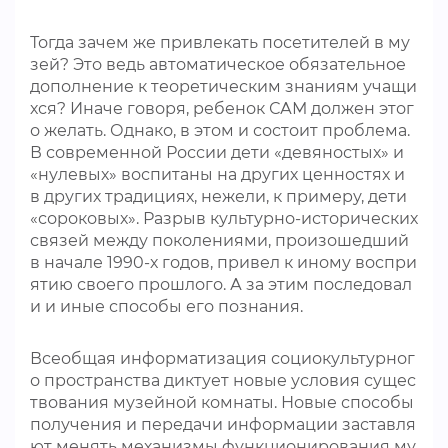
Тогда зачем же привлекать посетителей в му
зей? Это ведь автоматическое обязательное
дополнение к теоретическим знаниям учащи
хся? Иначе говоря, ребенок САМ должен этог
о желать. Однако, в этом и состоит проблема.
В современной России дети «девяностых» и
«нулевых» воспитаны на других ценностях и
в других традициях, нежели, к примеру, дети
«сороковых». Разрыв культурно-исторических
связей между поколениями, произошедший
в начале 1990-х годов, привел к иному воспри
ятию своего прошлого. А за этим последовал
и и иные способы его познания.
Всеобщая информатизация социокультурног
о пространства диктует новые условия сущес
твования музейной комнаты. Новые способы
получения и передачи информации заставля
ют менять механизмы функционирования му