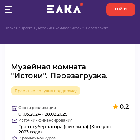
ВОЙТИ
Главная
Проекты
Музейная комната "Истоки". Перезагрузка.
ПУЛЬС
КОНКУРСЫ
Музейная комната
ОРГАНИЗАЦИИ
"Истоки". Перезагрузка.
АКТИВИСТЫ
Проект не получил поддержку
ПРОЕКТЫ
0.2
Сроки реализации
01.03.2024 - 28.02.2025
АНАЛИТИКА
Источник финансирования
Грант губернатора (физ.лица) (Конкурс
БАЗА ЗНАНИЙ
2023 года)
В рамках конкурса