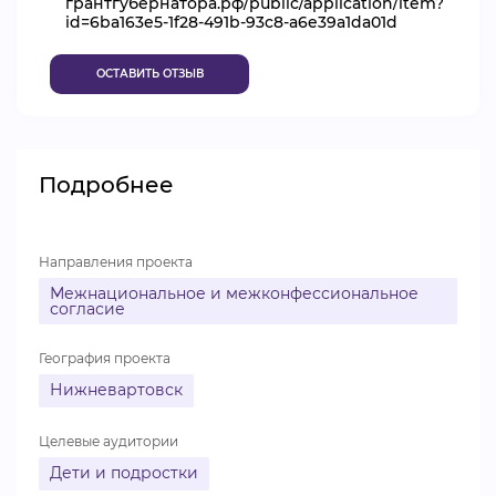
грантгубернатора.рф/public/application/item?
id=6ba163e5-1f28-491b-93c8-a6e39a1da01d
ВИДЕОКУРСЫ
ОСТАВИТЬ ОТЗЫВ
ВОЙТИ
Подробнее
Направления проекта
Межнациональное и межконфессиональное
согласие
География проекта
Нижневартовск
Целевые аудитории
Дети и подростки