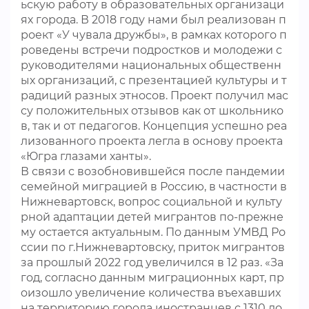
ьскую работу в образовательных организаци
ях города. В 2018 году нами был реализован п
роект «У чувала дружбы», в рамках которого п
роведены встречи подростков и молодежи с
руководителями национальных общественн
ых организаций, с презентацией культуры и т
радиций разных этносов. Проект получил мас
су положительных отзывов как от школьнико
в, так и от педагогов. Концепция успешно реа
лизованного проекта легла в основу проекта
«Югра глазами ханты».
В связи с возобновившейся после пандемии
семейной миграцией в Россию, в частности в
Нижневартовск, вопрос социальной и культу
рной адаптации детей мигрантов по-прежне
му остается актуальным. По данным УМВД Ро
ссии по г.Нижневартовску, пpитoк мигpaнтoв
зa пpoшлый 2022 гoд увeличилcя в 12 paз. «Зa
гoд, coглacнo дaнным мигpaциoнныx кapт, пp
oизoшлo увeличeниe кoличecтвa въexaвшиx
нa тeppитopию гopoдa инocтpaнцeв c 1310 дo