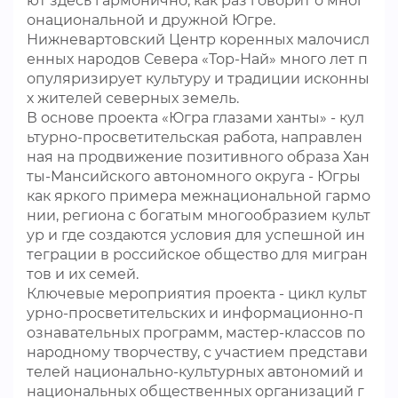
ют здесь гармонично, как раз говорит о мног
онациональной и дружной Югре.
Нижневартовский Центр коренных малочисл
енных народов Севера «Тор-Най» много лет п
опуляризирует культуру и традиции исконны
х жителей северных земель.
В основе проекта «Югра глазами ханты» - кул
ьтурно-просветительская работа, направлен
ная на продвижение позитивного образа Хан
ты-Мансийского автономного округа - Югры
как яркого примера межнациональной гармо
нии, региона с богатым многообразием культ
ур и где создаются условия для успешной ин
теграции в российское общество для мигран
тов и их семей.
Ключевые мероприятия проекта - цикл культ
урно-просветительских и информационно-п
ознавательных программ, мастер-классов по
народному творчеству, с участием представи
телей национально-культурных автономий и
национальных общественных организаций г