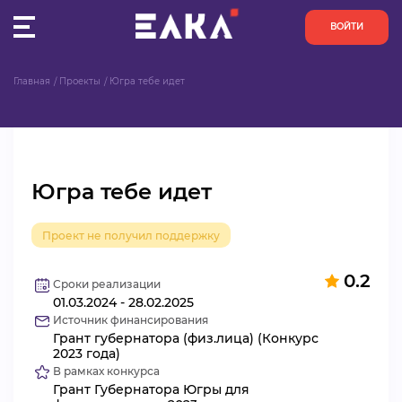
ВОЙТИ
Главная
Проекты
Югра тебе идет
ПУЛЬС
КОНКУРСЫ
Югра тебе идет
ОРГАНИЗАЦИИ
Проект не получил поддержку
АКТИВИСТЫ
0.2
ПРОЕКТЫ
Сроки реализации
01.03.2024 - 28.02.2025
Источник финансирования
АНАЛИТИКА
Грант губернатора (физ.лица) (Конкурс
2023 года)
В рамках конкурса
БАЗА ЗНАНИЙ
Грант Губернатора Югры для