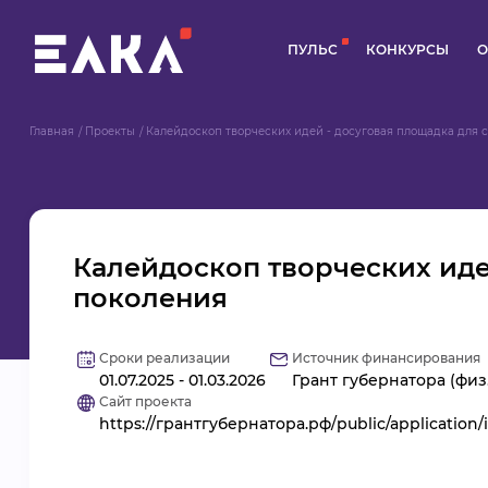
ПУЛЬС
КОНКУРСЫ
О
Главная
Проекты
Калейдоскоп творческих идей - досуговая площадка для 
Калейдоскоп творческих иде
поколения
Сроки реализации
Источник финансирования
01.07.2025 - 01.03.2026
Грант губернатора (физ.
Сайт проекта
https://грантгубернатора.рф/public/applicatio