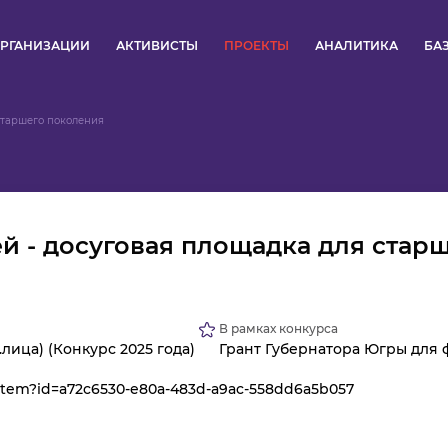
РГАНИЗАЦИИ
АКТИВИСТЫ
ПРОЕКТЫ
АНАЛИТИКА
БА
ПУЛЬС
старшего поколения
КОНКУРСЫ
ОРГАНИЗАЦИИ
й - досуговая площадка для стар
АКТИВИСТЫ
ПРОЕКТЫ
В рамках конкурса
лица) (Конкурс 2025 года)
Грант Губернатора Югры для 
АНАЛИТИКА
n/item?id=a72c6530-e80a-483d-a9ac-558dd6a5b057
БАЗА ЗНАНИЙ