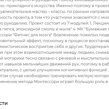
о- прикладного искусства. Именно поэтому в проек
 увлекательные мастер – классы, по разным направ
ность проекта, в том что участники знакомятся с м
 рукоделию. Проект состоит из 7 модулей: 1. Лекции
 гипса, эпоксидной смолы и мыла" 4. МК "Бумажная ло
тессори "Фитнес для мозга" Вовлечение пожилых лю
овительный эффект, поскольку в процессе восстана
имистическое восприятие себя и других. Трудотера
ая при этом взаимоотношения между людьми, снима
ой моторики тесно связано с речевой и мыслительн
от навыков мельчайших движений рук, поэтому в р
ктуально, с целью улучшения когнитивных функций .
этом случае необходимо тренировать мелкую моторик
рименение метода Монтессори играет большую роль 
сти