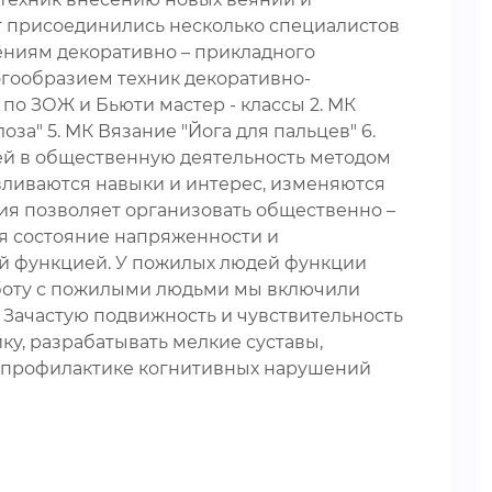
т присоединились несколько специалистов
лениям декоративно – прикладного
ногообразием техник декоративно-
 по ЗОЖ и Бьюти мастер - классы 2. МК
за" 5. МК Вязание "Йога для пальцев" 6.
дей в общественную деятельность методом
вливаются навыки и интерес, изменяются
пия позволяет организовать общественно –
я состояние напряженности и
ой функцией. У пожилых людей функции
аботу с пожилыми людьми мы включили
 Зачастую подвижность и чувствительность
у, разрабатывать мелкие суставы,
в профилактике когнитивных нарушений