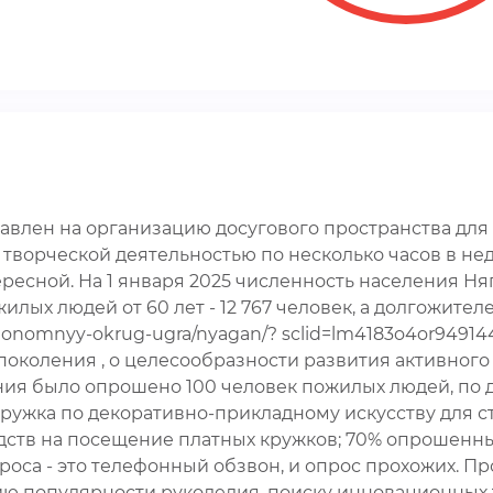
равлен на организацию досугового пространства для
 творческой деятельностью по несколько часов в н
есной. На 1 января 2025 численность населения Няг
ожилых людей от 60 лет - 12 767 человек, а долгожите
-avtonomnyy-okrug-ugra/nyagan/? sclid=lm4183o4or949
околения , о целесообразности развития активного 
ия было опрошено 100 человек пожилых людей, по 
т кружка по декоративно-прикладному искусству для 
едств на посещение платных кружков; 70% опрошенны
роса - это телефонный обзвон, и опрос прохожих. Пр
ю популярности рукоделия, поиску инновационных 