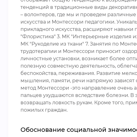
тенденций в традиционные виды декоративн
– волонтеров, где мы и проведем различные
искусства и Монтессори педагогики. Уникаль
прикладного искусства, расширяют навыки по
"Флористика" 3. МК "Интерьерные изделия из
МК "Рукоделие из ткани" 7. Занятия по Мон
трудотерапии и Монтессори приносит оздор
личностные установки, возникает более опт
полезную совместную деятельность, облегч
беспокойства, переживания. Развитие мелк
мышления, памяти, речи напрямую зависят 
метод Монтессори -это направление очень а
пальцев ухудшаются вследствие болезни. В 
возвращать ловкость рукам. Кроме того, п
пожилых граждан.
Обоснование социальной значимо