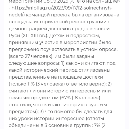
мероприятии 08.09.2023 («Лето на солнышке»
- https://infoflag.ru/2023/09/17/12-solnechnyh-
nedel/) командой проекта была организована
площадка исторической реконструкции с
демонстрацией доспехов средневековой
Руси (XII-XIII вв.). Детям и подросткам,
принявшим участие в мероприятии было
предложено поучаствовать в устном опросе,
(всего 27 человек), им были заданы
следующие вопросы: 1) как они считают, под
какой исторический период стилизованы
представленные на площадке доспехи
(только 11% (3 человека) ответило верно); 2)
считают ли они историю интересным или
скучным предметом (67% (18 человек)
ответили, что считают историю скучным
предметом); 3) что помогло бы сделать для
них уроки истории интереснее (ответы
объединены в 3 основные группы: 7% (2