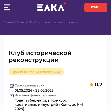
ВОЙТИ
Главная
Проекты
Клуб исторической реконструкции
ПУЛЬС
КОНКУРСЫ
Клуб исторической
ОРГАНИЗАЦИИ
реконструкции
АКТИВИСТЫ
Проект не получил поддержку
ПРОЕКТЫ
0.2
Сроки реализации
01.05.2024 - 28.02.2025
АНАЛИТИКА
Источник финансирования
Грант губернатора. Конкурс
БАЗА ЗНАНИЙ
креативных индустрий (Конкурс КМ
2024)