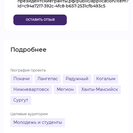
президентскиегранты.рф/public/application/item?
id=c94a7217-392c-4fc8-b657-2531cfb493c5
ВИДЕОКУРСЫ
ОСТАВИТЬ ОТЗЫВ
ВОЙТИ
Подробнее
География проекта
Покачи
Лангепас
Радужный
Когалым
Нижневартовск
Мегион
Ханты-Мансийск
Сургут
Целевые аудитории
Молодежь и студенты