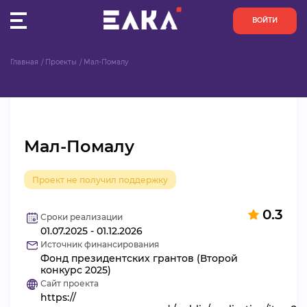
ВОЙТИ
Главная
Проекты
Мал-Помалу
ПУЛЬС
КОНКУРСЫ
Мал-Помалу
ОРГАНИЗАЦИИ
Проект не получил поддержку
АКТИВИСТЫ
0.3
ПРОЕКТЫ
Сроки реализации
01.07.2025 - 01.12.2026
Источник финансирования
АНАЛИТИКА
Фонд президентских грантов (Второй
конкурс 2025)
Сайт проекта
БАЗА ЗНАНИЙ
https://