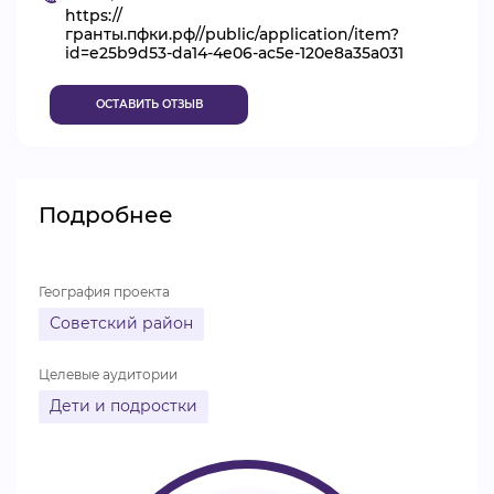
https://
ВИДЕОКУРСЫ
гранты.пфки.рф//public/application/item?
id=e25b9d53-da14-4e06-ac5e-120e8a35a031
ОСТАВИТЬ ОТЗЫВ
ВОЙТИ
Подробнее
География проекта
Советский район
Целевые аудитории
Дети и подростки