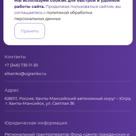
Мы используем cookies для быстрой и удобной
работы сайта.
Продолжая пользоваться сайтом, вы
соглашаетесь с
политикой обработки
персональных данных
Пульс
Конкурсы
Организации
Активисты
Проекты
Принять
Аналитика
База знаний
Видеокурсы
Контакты
+7 (346) 735-11-30
elkanko@ugranko.ru
Адрес
628011, Россия, Ханты-Мансийский автономный округ – Югра,
г. Ханты-Мансийск, ул. Светлая 36
Юридическая информация
Региональный грантооператор Фонд «Центр гражданских и