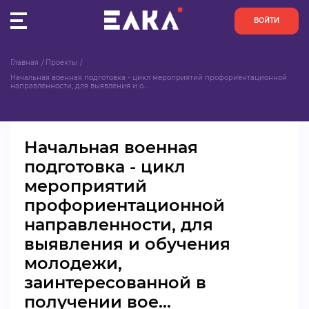
ВОЙТИ
Главная
Проекты
ПУЛЬС
Начальная военная подготовка - цикл мероприятий профориентационной 
направленности, для выявления и о...
КОНКУРСЫ
Начальная военная
ОРГАНИЗАЦИИ
подготовка - цикл
мероприятий
АКТИВИСТЫ
профориентационной
ПРОЕКТЫ
направленности, для
выявления и обучения
АНАЛИТИКА
молодежи,
заинтересованной в
БАЗА ЗНАНИЙ
получении вое...