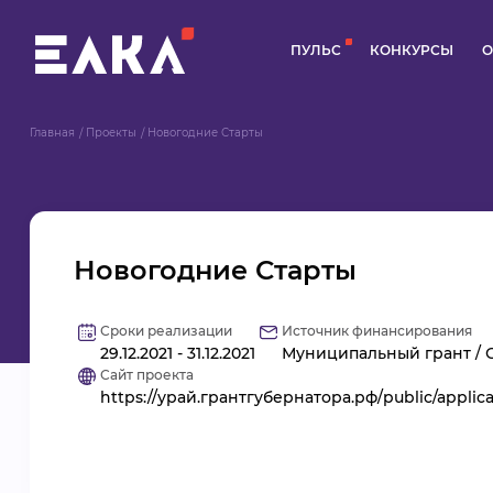
ПУЛЬС
КОНКУРСЫ
О
Главная
Проекты
Новогодние Старты
Новогодние Старты
Сроки реализации
Источник финансирования
29.12.2021 - 31.12.2021
Муниципальный грант / 
Сайт проекта
https://урай.грантгубернатора.рф/public/applic