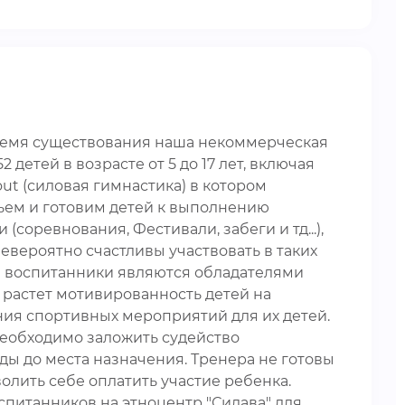
 время существования наша некоммерческая
детей в возрасте от 5 до 17 лет, включая
ut (силовая гимнастика) в котором
рьем и готовим детей к выполнению
ревнования, Фестивали, забеги и тд...),
невероятно счастливы участвовать в таких
ши воспитанники являются обладателями
, растет мотивированность детей на
ния спортивных мероприятий для их детей.
необходимо заложить судейство
ды до места назначения. Тренера не готовы
олить себе оплатить участие ребенка.
спитанников на этноцентр "Силава" для