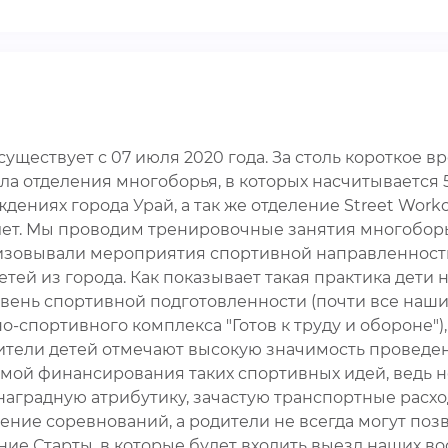
уществует с 07 июля 2020 года. За столь короткое
 отделения многоборья, в которых насчитывается 52 
ниях города Урай, а так же отделение Street Worko
17 лет. Мы проводим тренировочные занятия многобо
овывали мероприятия спортивной направленности (со
тей из города. Как показывает такая практика дети 
ровень спортивной подготовленности (почти все на
-спортивного комплекса "Готов к труду и обороне")
дители детей отмечают высокую значимость проведе
емой финансирования таких спортивных идей, ведь 
наградную атрибутику, зачастую транспортные расхо
ние соревнований, а родители не всегда могут позв
ие Старты, в которые будет входить выезд наших во