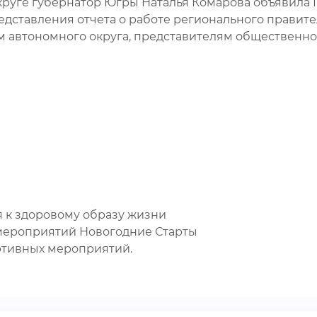
круге губернатор Югры Наталья Комарова объявила 
представления отчета о работе регионального правите
м автономного округа, представителям общественно
 к здоровому образу жизни
мероприятий Новогодние Старты
ртивных мероприятий.