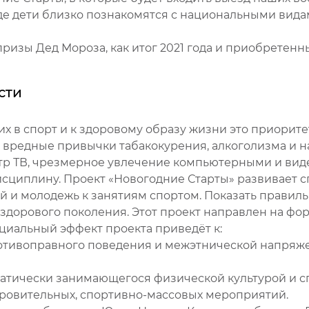
де дети близко познакомятся с национальными вида
призы Дед Мороза, как итог 2021 года и приобретенн
сти
их в спорт и к здоровому образу жизни это приорит
 вредные привычки табакокурения, алкоголизма и н
тр ТВ, чрезмерное увлечение компьютерными и вид
дисциплину. Проект «Новогодние Старты» развивает с
ей и молодежь к занятиям спортом. Показать правил
здорового поколения. Этот проект направлен на фо
оциальный эффект проекта приведёт к:
ротивоправного поведения и межэтнической напряж
матически занимающегося физической культурой и с
оровительных, спортивно-массовых мероприятий.