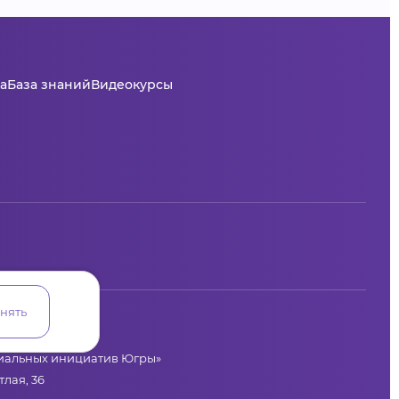
а
База знаний
Видеокурсы
нять
циальных инициатив Югры»
лая, 36