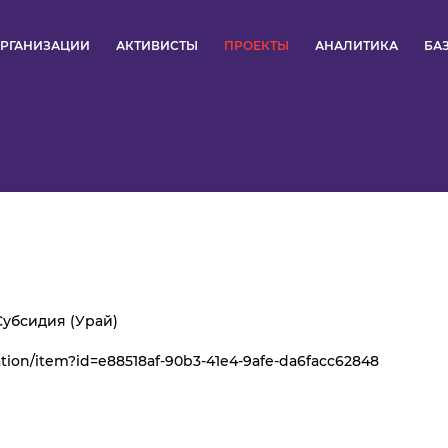
РГАНИЗАЦИИ
АКТИВИСТЫ
ПРОЕКТЫ
АНАЛИТИКА
БА
ПУЛЬС
КОНКУРСЫ
ОРГАНИЗАЦИИ
АКТИВИСТЫ
ПРОЕКТЫ
Субсидия (Урай)
ation/item?id=e88518af-90b3-41e4-9afe-da6facc62848
АНАЛИТИКА
БАЗА ЗНАНИЙ