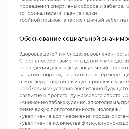
проведения спортивных сборов и забегов, г
топорика, перетягивание палки
тройной прыжок , а так же лыжный забег на 
Обоснование социальной значимо
Здоровье детей и молодежи, вовлечённость 
Спорт способен заменить детям и молодежи
проведения досуга (круглосуточный просмо
занятий спортом, закалить характер через 
атмосферу, спортивный дух, привлекать дет
необходимое условие воспитания будущего 
развитие и пропаганду массового спорта. С
- снижению табакокурения, алкоголизма, п
физическую подготовленность молодежи;
- увеличение доли населения города, систе
- увеличение количества физкультурно-озд