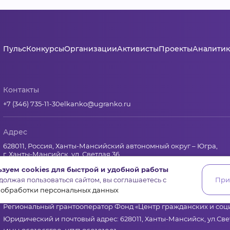
Пульс
Конкурсы
Организации
Активисты
Проекты
Аналитик
Контакты
+7 (346) 735-11-30
elkanko@ugranko.ru
Адрес
628011, Россия, Ханты-Мансийский автономный округ – Югра,
г. Ханты-Мансийск, ул. Светлая 36
зуем cookies для быстрой и удобной работы
олжая пользоваться сайтом, вы соглашаетесь с
При
Юридическая информация
 обработки персональных данных
Региональный грантооператор Фонд «Центр гражданских и со
Юридический и почтовый адрес: 628011, Ханты-Мансийск, ул.Свет