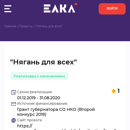
ВОЙТИ
Главная
Проекты
"Нягань для всех"
ПУЛЬС
КОНКУРСЫ
"Нягань для всех"
ОРГАНИЗАЦИИ
Реализован с замечаниями
АКТИВИСТЫ
1
ПРОЕКТЫ
Сроки реализации
01.12.2019 - 31.08.2020
Источник финансирования
АНАЛИТИКА
Грант губернатора СО НКО (Второй
конкурс 2019)
Сайт проекта
БАЗА ЗНАНИЙ
https://