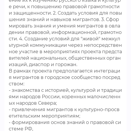
ение их к изучению русского языка и культур
е речи, к повышению правовой грамотности
и защищенности. 2. Создать условия для повы
шения знаний и навыков мигрантов. 3. Сфор
мировать знания и умения мигрантов в овла
дении правовой, информационной, грамотно
сти. 4. Создание условий для "живой" межкул
ьтурной коммуникации через непосредствен
ное участие в мероприятиях проекта предста
вителей национальных, общественных орган
изаций, диаспор и горожан.
В рамках проекта предполагается интеграци
я мигрантов в городское сообщество посред
ством:
- знакомства с историей, культурой и традици
ями народов России, коренных малочисленн
ых народов Севера;
- привлечения мигрантов к культурно-просв
етительским мероприятиям;
- формирования основ знаний о правовой си
стеме РФ,