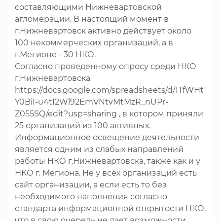
составляющими Нижневартовской
агломерации. В настоящий момент в
г.Нижневартовск активно действует около
100 некоммерческих организаций, а в
г.Мегионе - 30 НКО.
Согласно проведенному опросу среди НКО
г.Нижневартовска
https://docs.google.com/spreadsheets/d/1TfWHt
Y0BiI-u4tI2Wl92EmVNtvMtMzR_nUPr-
Z055SQ/edit?usp=sharing , в котором приняли
25 организаций из 100 активных.
Информационное освещение деятельности
является одним из слабых направлений
работы НКО г.Нижневартовска, также как и у
НКО г. Мегиона. Не у всех организаций есть
сайт организации, а если есть то без
необходимого наполнения согласно
стандарта информационной открытости НКО,
что в свою очередь не дает возможности