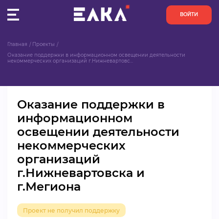
ВОЙТИ
Главная
Проекты
ПУЛЬС
Оказание поддержки в информационном освещении деятельности 
некоммерческих организаций г.Нижневартовс...
КОНКУРСЫ
Оказание поддержки в
ОРГАНИЗАЦИИ
информационном
освещении деятельности
АКТИВИСТЫ
некоммерческих
ПРОЕКТЫ
организаций
г.Нижневартовска и
АНАЛИТИКА
г.Мегиона
БАЗА ЗНАНИЙ
Проект не получил поддержку