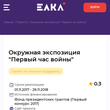
ВОЙТИ
Главная
Проекты
Окружная экспозиция "Первый час войны"
ПУЛЬС
КОНКУРСЫ
Окружная экспозиция
ОРГАНИЗАЦИИ
"Первый час войны"
АКТИВИСТЫ
Проект не получил поддержку
ПРОЕКТЫ
0.3
Сроки реализации
01.11.2017 - 29.11.2018
АНАЛИТИКА
Источник финансирования
Фонд президентских грантов (Первый
БАЗА ЗНАНИЙ
конкурс 2017)
Сайт проекта