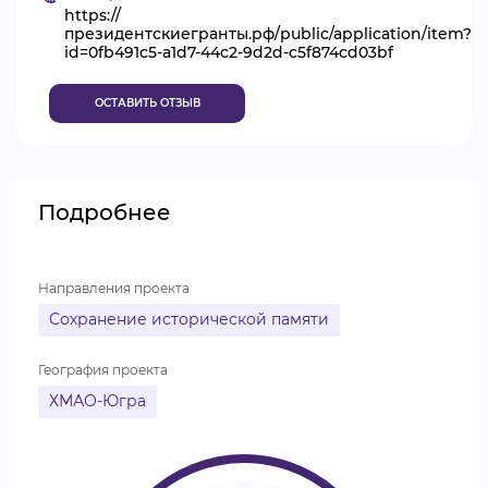
https://
ВИДЕОКУРСЫ
президентскиегранты.рф/public/application/item?
id=0fb491c5-a1d7-44c2-9d2d-c5f874cd03bf
ОСТАВИТЬ ОТЗЫВ
ВОЙТИ
Подробнее
Направления проекта
Сохранение исторической памяти
География проекта
ХМАО-Югра