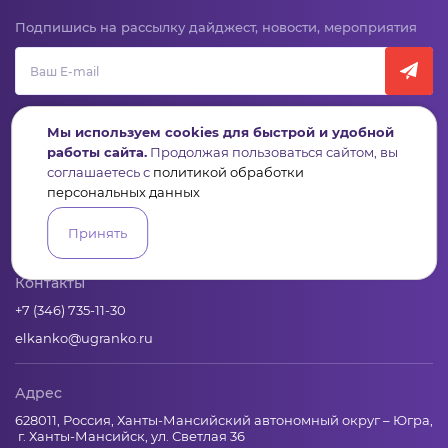
Подпишись на рассылку дайджест, новости, мероприятия
Мы используем cookies для быстрой и удобной
работы сайта.
Продолжая пользоваться сайтом, вы
соглашаетесь с
политикой обработки
персональных данных
Пульс
Конкурсы
Организации
Активисты
Проекты
Аналитика
База знаний
Видеокурсы
Принять
Контакты
+7 (346) 735-11-30
elkanko@ugranko.ru
Адрес
628011, Россия, Ханты-Мансийский автономный округ – Югра,
г. Ханты-Мансийск, ул. Светлая 36