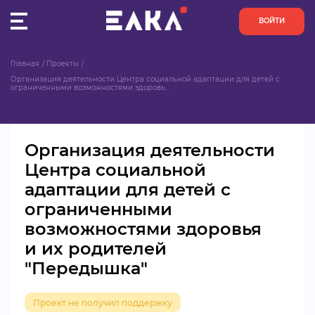
ВОЙТИ
Главная
Проекты
ПУЛЬС
Организация деятельности Центра социальной адаптации для детей с 
ограниченными возможностями здоровь...
КОНКУРСЫ
Организация деятельности
ОРГАНИЗАЦИИ
Центра социальной
адаптации для детей с
АКТИВИСТЫ
ограниченными
ПРОЕКТЫ
возможностями здоровья
и их родителей
АНАЛИТИКА
"Передышка"
БАЗА ЗНАНИЙ
Проект не получил поддержку