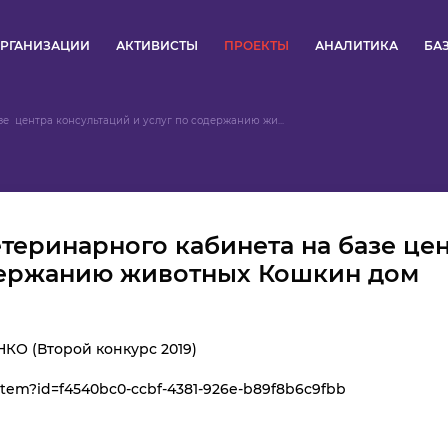
РГАНИЗАЦИИ
АКТИВИСТЫ
ПРОЕКТЫ
АНАЛИТИКА
БА
ПУЛЬС
  центра консультаций и услуг по содержанию жи...
КОНКУРСЫ
ОРГАНИЗАЦИИ
теринарного кабинета на базе це
АКТИВИСТЫ
одержанию животных Кошкин дом
ПРОЕКТЫ
НКО (Второй конкурс 2019)
АНАЛИТИКА
/item?id=f4540bc0-ccbf-4381-926e-b89f8b6c9fbb
БАЗА ЗНАНИЙ