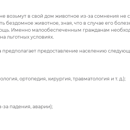
е возьмут в свой дом животное из-за сомнения не сп
ть бездомное животное, зная, что в случае его болез
мощь. Именно малообеспеченным гражданам необход
на льготных условиях.
а предполагает предоставление населению следующи
огия, ортопедия, хирургия, травматология и т. д.);
-за падения, аварии);