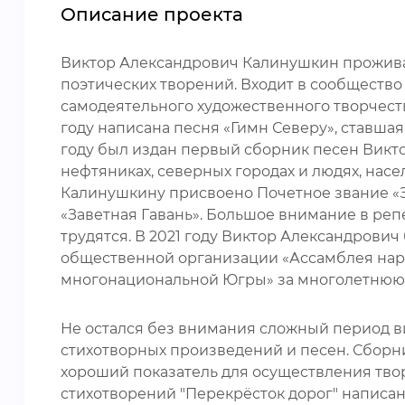
Описание проекта
Виктор Александрович Калинушкин проживае
поэтических творений. Входит в сообщество 
самодеятельного художественного творчеств
году написана песня «Гимн Северу», ставша
году был издан первый сборник песен Викто
нефтяниках, северных городах и людях, насе
Калинушкину присвоено Почетное звание «З
«Заветная Гавань». Большое внимание в репе
трудятся. В 2021 году Виктор Александров
общественной организации «Ассамблея наро
многонациональной Югры» за многолетнюю 
Не остался без внимания сложный период в
стихотворных произведений и песен. Сборни
хороший показатель для осуществления твор
стихотворений "Перекрёсток дорог" написан