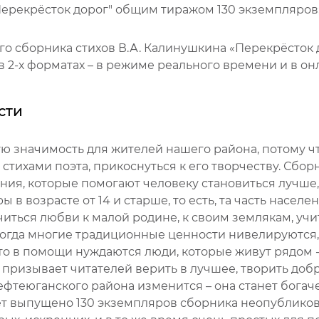
"Перекрёсток дорог" общим тиражом 130 экземпляров
го сборника стихов В.А. Калинушкина «Перекрёсток
2-х форматах – в режиме реального времени и в он
сти
ю значимость для жителей нашего района, потому чт
тихами поэта, прикоснуться к его творчеству. Сбор
ния, которые помогают человеку становиться лучше, 
 возрасте от 14 и старше, то есть, та часть населе
 учиться любви к малой родине, к своим землякам, уч
, когда многие традиционные ценности нивелируютс
 что в помощи нуждаются люди, которые живут рядо
призывает читателей верить в лучшее, творить добр
ефтеюганского района изменится – она станет богаче
дет выпущено 130 экземпляров сборника неопубликов