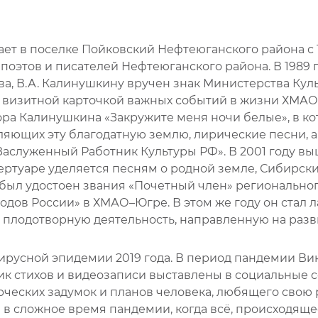
т в поселке Пойковский Нефтеюганского района с 1
поэтов и писателей Нефтеюганского района. В 1989 г
а, В.А. Калинушкину вручен знак Министерства Куль
я визитной карточкой важных событий в жизни ХМАО
ра Калинушкина «Закружите меня ночи белые», в ко
ляющих эту благодатную землю, лирические песни, а 
аслуженный Работник Культуры РФ». В 2001 году вы
ртуаре уделяется песням о родной земле, Сибирских
ич был удостоен звания «Почетный член» региональн
дов России» в ХМАО–Югре. В этом же году он стал 
плодотворную деятельность, направленную на разв
ирусной эпидемии 2019 года. В период пандемии В
к стихов и видеозаписи выставлены в социальные с
ческих задумок и планов человека, любящего свою р
 в сложное время пандемии, когда всё, происходяще