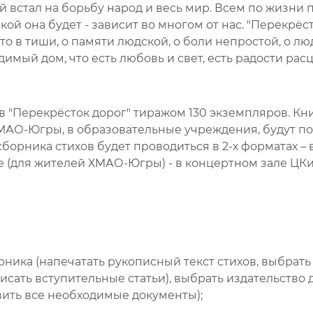
ой встал на борьбу народ и весь мир. Всем по жизни 
кой она будет - зависит во многом от нас. "Перекрёст
что в тиши, о памяти людской, о боли непростой, о лю
одимый дом, что есть любовь и свет, есть радости расц
ов "Перекрёсток дорог" тиражом 130 экземпляров. Кн
МАО-Югры, в образовательные учреждения, будут 
сборника стихов будет проводиться в 2-х форматах –
е (для жителей ХМАО-Югры) - в концертном зале ЦКи
рника (напечатать рукописный текст стихов, выбрат
исать вступительные статьи), выбрать издательство 
вить все необходимые документы);