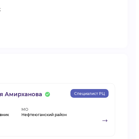
;
я Амирханова
Специалист РЦ
МО
вник
Нефтеюганский район