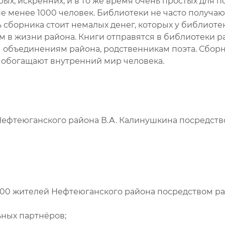
ых, искренних, и в то же время очень простых для 
не менее 1000 человек. Библиотеки не часто получаю
ь сборника стоит немалых денег, которых у библиотек
м в жизни района. Книги отправятся в библиотеки ра
объединениям района, родственникам поэта. Сборни
е обогащают внутренний мир человека.
Нефтеюганского района В.А. Калинушкина посредст
1000 жителей Нефтеюганского района посредством 
ьных партнёров;