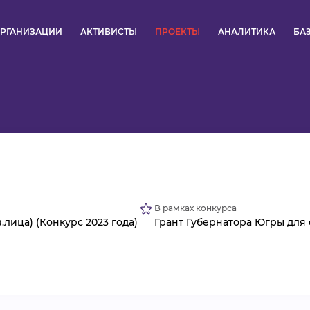
РГАНИЗАЦИИ
АКТИВИСТЫ
ПРОЕКТЫ
АНАЛИТИКА
БА
ПУЛЬС
КОНКУРСЫ
ОРГАНИЗАЦИИ
АКТИВИСТЫ
В рамках конкурса
ПРОЕКТЫ
.лица) (Конкурс 2023 года)
Грант Губернатора Югры для
АНАЛИТИКА
БАЗА ЗНАНИЙ