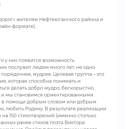
;
 дорог» жителям Нефтеюганского района и
лайн-формате).
о у них появится возможность
ник послужит людям много лет, не одно
порядочнее, мудрее. Целевая группа – это
ния, которая способна понимать и
иться делать добро мудро, бескорыстно,
я, и мы становимся ориентированными
м - в помощи добрым словом или добрым
о, любить Родину. В результате реализации
 на 150 стихотворений (именно столько
анных ранее стихов поэта Виктора