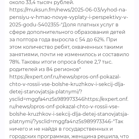
около 33,4 тысяч рублей.
https://muksun.fm/news/2025-06-03/vyhod-na-
pensiyu-v-hmao-novye-vyplaty-i-perspektivy-v-
2025-godu-5402355-"Доля платных услуг в
сфере дополнительного образования детей
за полтора года выросла с 54 до 62%. При
этом количество ребят, охваченных такими
занятиями, почти не изменилось и составило
78%. Таковы итоги опроса более 2,7 тыс.
родителей из 84 регионов"
https://expert.onf.ru/news/opros-onf-pokazal-
chto-v-rossii-vse-bolshe-kruzhkov-i-sekcij-dlja-
detej-stanovjatsja-platnymi/?
ysclid=mggfa4nz5s989973346https://expert.onf.
ru/news/opros-onf-pokazal-chto-v-rossii-vse-
bolshe-kruzhkov-i-sekcij-dlja-detej-stanovjatsja-
platnymi/?ysclid=mggfa4nz5s989973346-"Так
ничего и не найдя в государственных и
городских программах, женщина решила, что