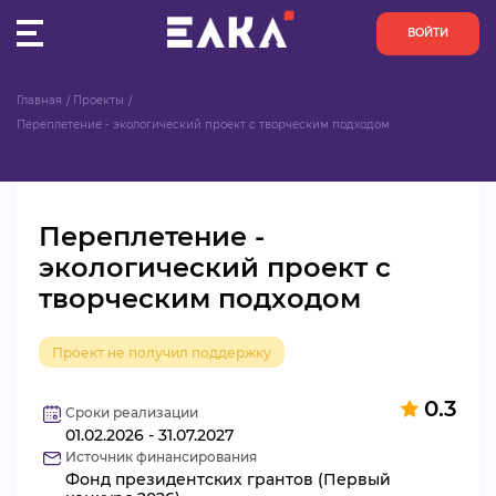
ВОЙТИ
Главная
Проекты
ПУЛЬС
Переплетение - экологический проект с творческим подходом
КОНКУРСЫ
Переплетение -
ОРГАНИЗАЦИИ
экологический проект с
творческим подходом
АКТИВИСТЫ
ПРОЕКТЫ
Проект не получил поддержку
0.3
АНАЛИТИКА
Сроки реализации
01.02.2026 - 31.07.2027
Источник финансирования
БАЗА ЗНАНИЙ
Фонд президентских грантов (Первый