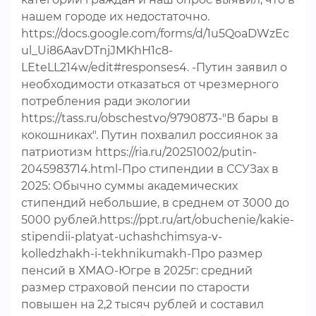
нашем городе их недостаточно.
https://docs.google.com/forms/d/1u5QoaDWzEc
ul_Ui86AavDTnjJMKhH1c8-
LEteLL214w/edit#responses4. -Путин заявил о
необходимости отказаться от чрезмерного
потребления ради экологии
https://tass.ru/obschestvo/9790873-"В бары в
кокошниках". Путин похвалил россиянок за
патриотизм https://ria.ru/20251002/putin-
2045983714.html-Про стипендии в ССУЗах в
2025: Обычно суммы академических
стипендий небольшие, в среднем от 3000 до
5000 рублей.https://ppt.ru/art/obuchenie/kakie-
stipendii-platyat-uchashchimsya-v-
kolledzhakh-i-tekhnikumakh-Про размер
пенсий в ХМАО-Югре в 2025г: средний
размер страховой пенсии по старости
повышен на 2,2 тысяч рублей и составил