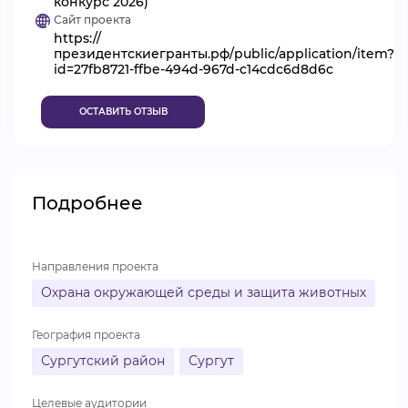
конкурс 2026)
Сайт проекта
ВИДЕОКУРСЫ
https://
президентскиегранты.рф/public/application/item?
id=27fb8721-ffbe-494d-967d-c14cdc6d8d6c
ВОЙТИ
ОСТАВИТЬ ОТЗЫВ
Подробнее
Направления проекта
Охрана окружающей среды и защита животных
География проекта
Сургутский район
Сургут
Целевые аудитории