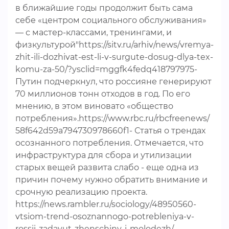
в ближайшие годы продолжит быть сама
себе «центром социального обслуживания»
— с мастер-классами, тренингами, и
физкультурой"https://sitv.ru/arhiv/news/vremya-
zhit-ili-dozhivat-est-li-v-surgute-dosug-dlya-tex-
komu-za-50/?ysclid=mggfk4fedq418797975-
Путин подчеркнул, что россияне генерируют
70 миллионов тонн отходов в год. По его
мнению, в этом виновато «общество
потребления».https://www.rbc.ru/rbcfreenews/
58f642d59a794730978660f1- Статья о трендах
осознанного потребления. Отмечается, что
инфраструктура для сбора и утилизации
старых вещей развита слабо - еще одна из
причин почему нужно обратить внимание и
срочную реализацию проекта.
https://news.rambler.ru/sociology/48950560-
vtsiom-trend-osoznannogo-potrebleniya-v-
rossii-zadayut-zhenschiny-i-molodezh/-