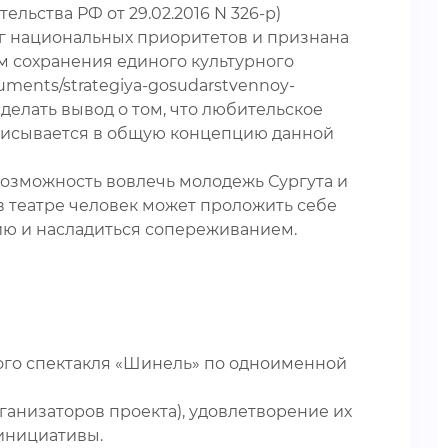
льства РФ от 29.02.2016 N 326-р)
анг национальных приоритетов и признана
 сохранения единого культурного
uments/strategiya-gosudarstvennoy-
о сделать вывод о том, что любительское
вписывается в общую концепцию данной
 возможность вовлечь молодежь Сургута и
в театре человек может проложить себе
ию и насладиться сопереживанием.
ого спектакля «Шинель» по одноименной
анизаторов проекта), удовлетворение их
 инициативы.