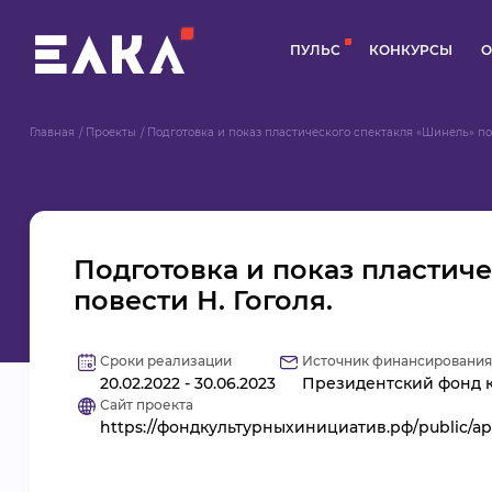
ПУЛЬС
КОНКУРСЫ
О
Главная
Проекты
Подготовка и показ пластического спектакля «Шинель» по
Подготовка и показ пластич
повести Н. Гоголя.
Сроки реализации
Источник финансирования
20.02.2022 - 30.06.2023
Президентский фонд к
Сайт проекта
https://фондкультурныхинициатив.рф/public/app