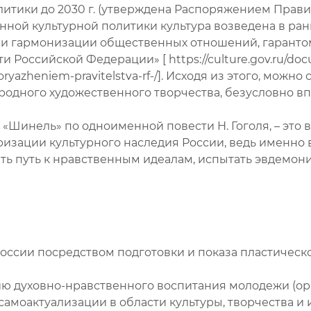
итики до 2030 г. (утверждена Распоряжением Правите
венной культурной политики культура возведена в р
и гармонизации общественных отношений, гарантом
Российской Федерации» [ https://culture.gov.ru/doc
oryazheniem-pravitelstva-rf-/]. Исходя из этого, можн
народного художественного творчества, безусловно 
 «Шинель» по одноименной повести Н. Гоголя, – это
ризации культурного наследия России, ведь именно 
ать путь к нравственным идеалам, испытать эвдемон
оссии посредством подготовки и показа пластическ
ю духовно-нравственного воспитания молодежи (орг
амоактуализации в области культуры, творчества и