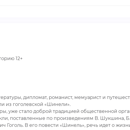
торию 12+
тературы, дипломат, романист, мемуарист и путешес
ли из гоголевской «Шинели».
ы, уже стало доброй традицией общественной орган
кли, поставленные по произведениям В. Шукшина, Б. В
 Гоголь. В его повести «Шинель», речь идет о жизн