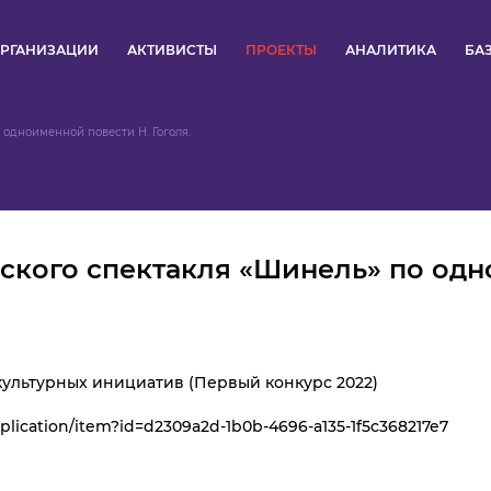
РГАНИЗАЦИИ
АКТИВИСТЫ
ПРОЕКТЫ
АНАЛИТИКА
БА
ПУЛЬС
 одноименной повести Н. Гоголя.
КОНКУРСЫ
ОРГАНИЗАЦИИ
еского спектакля «Шинель» по од
АКТИВИСТЫ
ПРОЕКТЫ
ультурных инициатив (Первый конкурс 2022)
АНАЛИТИКА
lication/item?id=d2309a2d-1b0b-4696-a135-1f5c368217e7
БАЗА ЗНАНИЙ