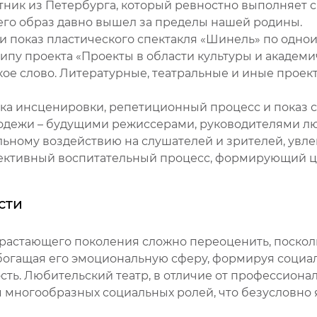
ник из Петербурга, который ревностно выполняет с
его образ давно вышел за пределы нашей родины.
 показ пластического спектакля «Шинель» по одноим
пу проекта «Проекты в области культуры и академич
ое слово. Литературные, театральные и иные проек
овка инсценировки, репетиционный процесс и показ с
дежи – будущими режиссерами, руководителями люби
ьному воздействию на слушателей и зрителей, увл
ективный воспитательный процесс, формирующий ц
сти
растающего поколения сложно переоценить, поскольк
обогащая его эмоциональную сферу, формируя социа
ть. Любительский театр, в отличие от профессионал
я многообразных социальных ролей, что безусловн