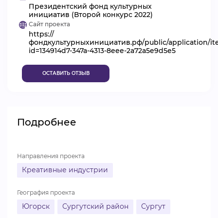
Президентский фонд культурных
ВИДЕОКУРСЫ
инициатив (Второй конкурс 2022)
Сайт проекта
https://
фондкультурныхинициатив.рф/public/application/i
ВОЙТИ
id=134914d7-347a-4313-8eee-2a72a5e9d5e5
ОСТАВИТЬ ОТЗЫВ
Подробнее
Направления проекта
Креативные индустрии
География проекта
Югорск
Сургутский район
Сургут