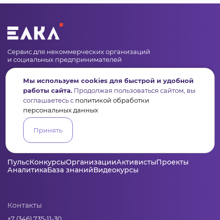
Сервис для некоммерческих организаций
и социальных предпринимателей
Подпишись на рассылку дайджест, новости, мероприятия
Мы используем cookies для быстрой и удобной
работы сайта.
Продолжая пользоваться сайтом, вы
соглашаетесь с
политикой обработки
персональных данных
Принять
Пульс
Конкурсы
Организации
Активисты
Проекты
Аналитика
База знаний
Видеокурсы
Контакты
+7 (346) 735-11-30