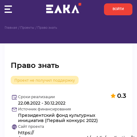
ВОЙТИ
Главная
Проекты
Право знать
ПУЛЬС
КОНКУРСЫ
Право знать
ОРГАНИЗАЦИИ
Проект не получил поддержку
АКТИВИСТЫ
0.3
ПРОЕКТЫ
Сроки реализации
22.08.2022 - 30.12.2022
Источник финансирования
АНАЛИТИКА
Президентский фонд культурных
инициатив (Первый конкурс 2022)
Сайт проекта
БАЗА ЗНАНИЙ
https://