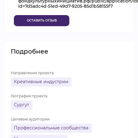
фондкультурныхинициатив.рф/public/application/i
id=7d5adc4d-51ed-49d7-9205-85d1b58155f7
ВИДЕОКУРСЫ
ОСТАВИТЬ ОТЗЫВ
ВОЙТИ
Подробнее
Направления проекта
Креативные индустрии
География проекта
Сургут
Целевые аудитории
Профессиональные сообщества