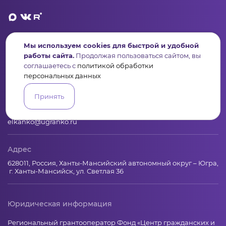
Мы используем cookies для быстрой и удобной
Пульс
Конкурсы
Организации
Активисты
Проекты
работы сайта.
Продолжая пользоваться сайтом, вы
Аналитика
База знаний
Видеокурсы
соглашаетесь с
политикой обработки
персональных данных
Контакты
Принять
+7 (346) 735-11-30
elkanko@ugranko.ru
Адрес
628011, Россия, Ханты-Мансийский автономный округ – Югра,
г. Ханты-Мансийск, ул. Светлая 36
Юридическая информация
Региональный грантооператор Фонд «Центр гражданских и