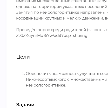
имеющих множественные сочетанные наруше
однако на территории указанных поселений та
Занятия по нейрологоритмике направлены н
координации крупных и мелких движений, во
Проведён опрос среди родителей (законных п
ZtGZKuynrMd8r7w/edit?usp=sharing
Цели
Обеспечить возможность улучшить сост
Нижнесортымского с множественными 
нейрологоритмике.
Задачи