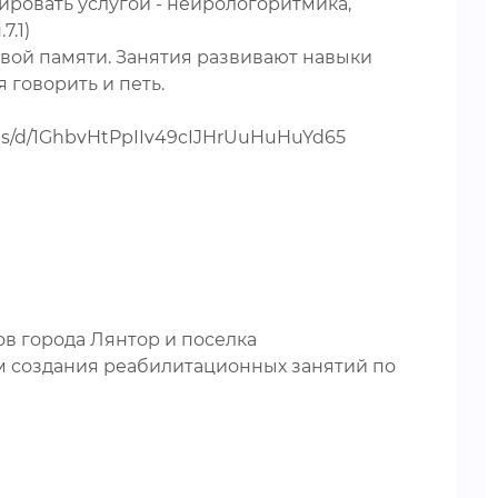
ровать услугой - нейрологоритмика,
7.1)
вой памяти. Занятия развивают навыки
 говорить и петь.
ets/d/1GhbvHtPpIIv49cIJHrUuHuHuYd65
в города Лянтор и поселка
 создания реабилитационных занятий по