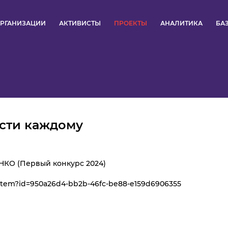
РГАНИЗАЦИИ
АКТИВИСТЫ
ПРОЕКТЫ
АНАЛИТИКА
БА
ПУЛЬС
КОНКУРСЫ
ОРГАНИЗАЦИИ
ости каждому
АКТИВИСТЫ
ПРОЕКТЫ
 НКО (Первый конкурс 2024)
n/item?id=950a26d4-bb2b-46fc-be88-e159d6906355
АНАЛИТИКА
БАЗА ЗНАНИЙ