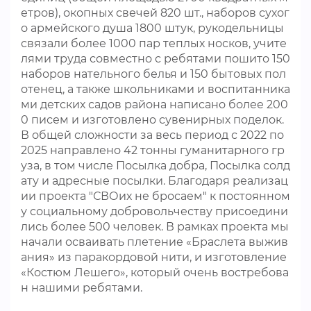
етров), окопных свечей 820 шт., наборов сухог
о армейского душа 1800 штук, рукодельницы
связали более 1000 пар теплых носков, учите
лями труда совместно с ребятами пошито 150
наборов нательного белья и 150 бытовых пол
отенец, а также школьниками и воспитанника
ми детских садов района написано более 200
0 писем и изготовлено сувенирных поделок.
В общей сложности за весь период с 2022 по
2025 направлено 42 тонны гуманитарного гр
уза, в том числе Посылка добра, Посылка солд
ату и адресные посылки. Благодаря реализац
ии проекта "СВОих не бросаем" к постоянном
у социальному добровольчеству присоедини
лись более 500 человек. В рамках проекта мы
начали осваивать плетение «Браслета выжив
ания» из паракордовой нити, и изготовление
«Костюм Лешего», который очень востребова
н нашими ребятами.