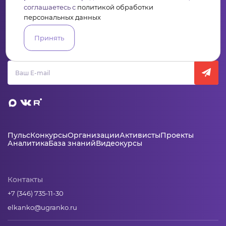
соглашаетесь с
политикой обработки
персональных данных
Сервис для некоммерческих организаций
и социальных предпринимателей
Принять
Подпишись на рассылку дайджест, новости, мероприятия
Пульс
Конкурсы
Организации
Активисты
Проекты
Аналитика
База знаний
Видеокурсы
Контакты
+7 (346) 735-11-30
elkanko@ugranko.ru