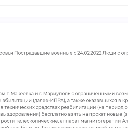
овья Пострадавшие военные с 24.02.2022 Люди с 
м г. Макеевка и г. Мариуполь с ограниченными во
билитации (далее-ИПРА), а также оказавшихся в кр
в технических средствах реабилитации (на период
 выздоровления) бесплатно взять на прокат новые (
 трости телескопические, аппарат магнитотерапии 
кой ходьбы и др. Технические средства реабилитац