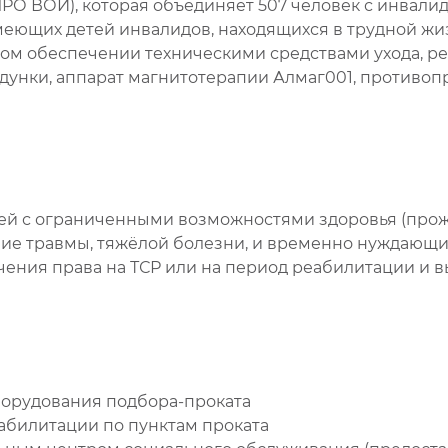
РО ВОИ), которая объединяет 507 человек с инвалид
меющих детей инвалидов, находящихся в трудной жи
ом обеспечении техническими средствами ухода, ре
ходунки, аппарат магнитотерапии Алмаг001, против
й с ограниченными возможностями здоровья (прожив
вие травмы, тяжёлой болезни, и временно нуждающи
чения права на ТСР или на период реабилитации и 
орудования подбора-проката
абилитации по пунктам проката