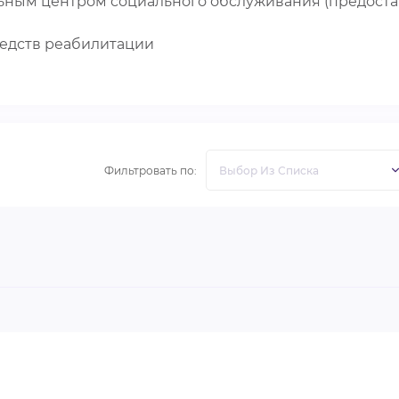
ьным центром социального обслуживания (предоста
редств реабилитации
Фильтровать по: