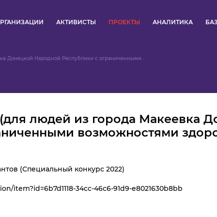
РГАНИЗАЦИИ
АКТИВИСТЫ
ПРОЕКТЫ
АНАЛИТИКА
БА
ПУЛЬС
вка Донецкой Народной Республики с ограниченными...
КОНКУРСЫ
ОРГАНИЗАЦИИ
(для людей из города Макеевка 
АКТИВИСТЫ
аниченными возможностями здоро
ПРОЕКТЫ
нтов (Специальный конкурс 2022)
АНАЛИТИКА
tion/item?id=6b7d1118-34cc-46c6-91d9-e8021630b8bb
БАЗА ЗНАНИЙ