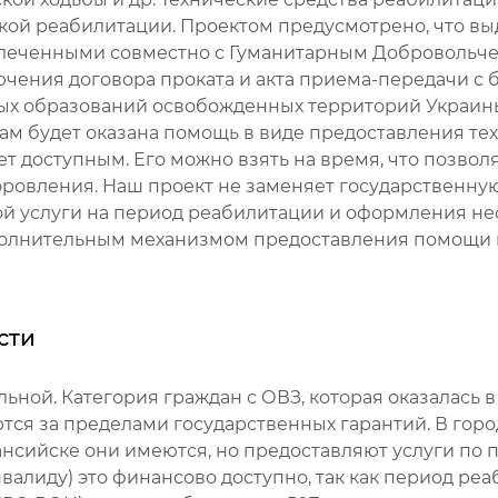
й реабилитации. Проектом предусмотрено, что выд
влеченными совместно с Гуманитарным Добровольч
ючения договора проката и акта приема-передачи с 
х образований освобожденных территорий Украины
ам будет оказана помощь в виде предоставления те
 доступным. Его можно взять на время, что позволя
оровления. Наш проект не заменяет государственну
ой услуги на период реабилитации и оформления н
дополнительным механизмом предоставления помощ
сти
ьной. Категория граждан с ОВЗ, которая оказалась 
тся за пределами государственных гарантий. В гор
Мансийске они имеются, но предоставляют услуги по
валиду) это финансово доступно, так как период реа