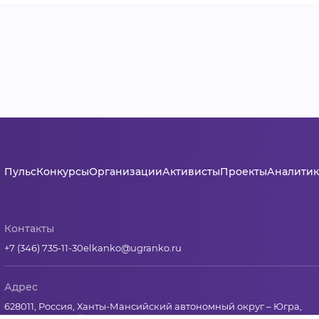
Пульс
Конкурсы
Организации
Активисты
Проекты
Аналитик
Контакты
+7 (346) 735-11-30
elkanko@ugranko.ru
Адрес
628011, Россия, Ханты-Мансийский автономный округ – Югра,
г. Ханты-Мансийск, ул. Светлая 36