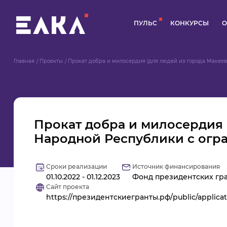
ПУЛЬС
КОНКУРСЫ
О
Главная
Проекты
Прокат добра и милосердия (для людей из города Макее
Прокат добра и милосердия 
Народной Республики с огр
Сроки реализации
Источник финансирования
01.10.2022 - 01.12.2023
Фонд президентских гра
Сайт проекта
https://президентскиегранты.рф/public/applica