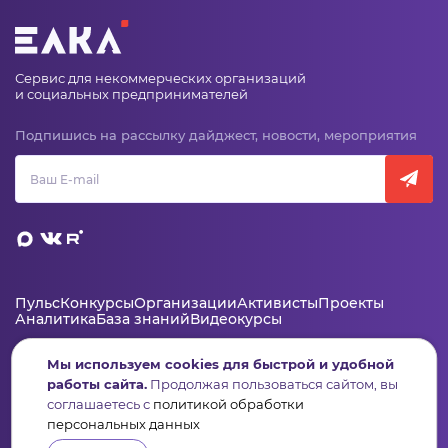
Сервис для некоммерческих организаций
и социальных предпринимателей
Подпишись на рассылку дайджест, новости, мероприятия
Пульс
Конкурсы
Организации
Активисты
Проекты
Аналитика
База знаний
Видеокурсы
Мы используем cookies для быстрой и удобной
работы сайта.
Продолжая пользоваться сайтом, вы
Контакты
соглашаетесь с
политикой обработки
+7 (346) 735-11-30
персональных данных
elkanko@ugranko.ru