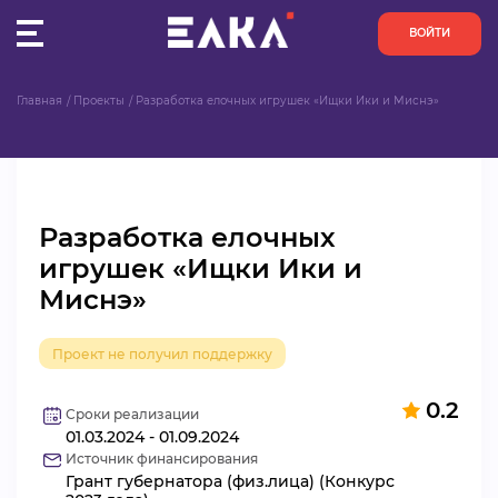
ВОЙТИ
Главная
Проекты
Разработка елочных игрушек «Ищки Ики и Миснэ»
ПУЛЬС
КОНКУРСЫ
Разработка елочных
ОРГАНИЗАЦИИ
игрушек «Ищки Ики и
Миснэ»
АКТИВИСТЫ
ПРОЕКТЫ
Проект не получил поддержку
0.2
АНАЛИТИКА
Сроки реализации
01.03.2024 - 01.09.2024
Источник финансирования
БАЗА ЗНАНИЙ
Грант губернатора (физ.лица) (Конкурс