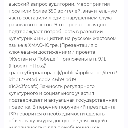
высокий запрос аудитории. Мероприятия
посетили более 350 зрителей, значительную
часть составили люди с нарушением слуха
разных возрастов. Этот проект наглядно
подтверждает потребность в развитии
культурных инициатив на русском жестовом
языке в ХМАО-Югре. (Презентация с
ключевыми достижениями проекта
"Жестами о Победе!" приложены в п. 9.1),
(Проект: https://
грантгубернатора.рф/public/application/item?
id=b127894d-ced2-46b9-ad19-
e1c2c3fcdafc).Важность регулярного
культурного и социального участия
подтверждает и актуальная государственная
повестка. В перечне поручений президента
РФ говорится о необходимости сделать
объекты культуры доступнее для людей с
инвалидностью для приобщения их к