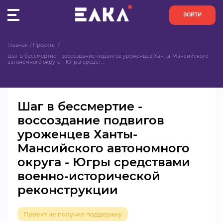
ВОЙТИ
Главная
Проекты
ПУЛЬС
Шаг в бессмертие - воссоздание подвигов уроженцев Ханты-Мансийского 
автономного округа - Югры средст...
КОНКУРСЫ
Шаг в бессмертие -
ОРГАНИЗАЦИИ
воссоздание подвигов
уроженцев Ханты-
АКТИВИСТЫ
Мансийского автономного
ПРОЕКТЫ
округа - Югры средствами
военно-исторической
АНАЛИТИКА
реконструкции
БАЗА ЗНАНИЙ
Проект не получил поддержку