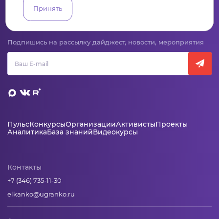
Принять
Сервис для некоммерческих организаций
и социальных предпринимателей
Подпишись на рассылку дайджест, новости, мероприятия
Пульс
Конкурсы
Организации
Активисты
Проекты
Аналитика
База знаний
Видеокурсы
Контакты
+7 (346) 735-11-30
elkanko@ugranko.ru