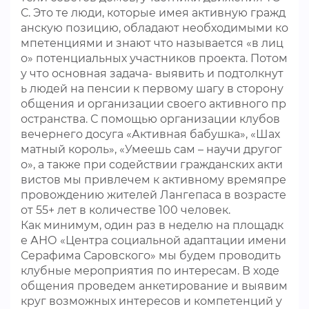
С. Это те люди, которые имея активную гражд
анскую позицию, обладают необходимыми ко
мпетенциями и знают что называется «в лиц
о» потенциальных участников проекта. Потом
у что основная задача- выявить и подтолкнут
ь людей на пенсии к первому шагу в сторону
общения и организации своего активного пр
остранства. С помощью организации клубов
вечернего досуга «Активная бабушка», «Шах
матный король», «Умеешь сам – научи другог
о», а также при содействии гражданских акти
вистов мы привлечем к активному времяпре
провождению жителей Лангепаса в возрасте
от 55+ лет в количестве 100 человек.
Как минимум, один раз в неделю на площадк
е АНО «Центра социальной адаптации имени
Серафима Саровского» мы будем проводить
клубные мероприятия по интересам. В ходе
общения проведем анкетирование и выявим
круг возможных интересов и компетенций у