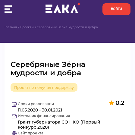
ВОЙТИ
Главная
Проекты
Серебряные Зёрна мудрости и добра
ПУЛЬС
КОНКУРСЫ
Серебряные Зёрна
ОРГАНИЗАЦИИ
мудрости и добра
АКТИВИСТЫ
Проект не получил поддержку
ПРОЕКТЫ
0.2
Сроки реализации
11.05.2020 - 30.01.2021
АНАЛИТИКА
Источник финансирования
Грант губернатора СО НКО (Первый
БАЗА ЗНАНИЙ
конкурс 2020)
Сайт проекта