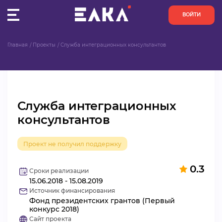
ВОЙТИ
Главная
Проекты
Служба интеграционных консультантов
ПУЛЬС
КОНКУРСЫ
Служба интеграционных
ОРГАНИЗАЦИИ
консультантов
АКТИВИСТЫ
Проект не получил поддержку
ПРОЕКТЫ
0.3
Сроки реализации
15.06.2018 - 15.08.2019
АНАЛИТИКА
Источник финансирования
Фонд президентских грантов (Первый
БАЗА ЗНАНИЙ
конкурс 2018)
Сайт проекта