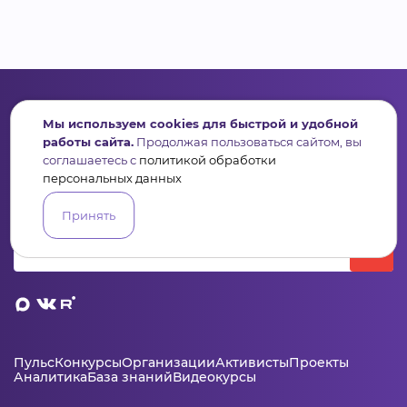
Мы используем cookies для быстрой и удобной
работы сайта.
Продолжая пользоваться сайтом, вы
Сервис для некоммерческих организаций
соглашаетесь с
политикой обработки
и социальных предпринимателей
персональных данных
Подпишись на рассылку дайджест, новости, мероприятия
Принять
Пульс
Конкурсы
Организации
Активисты
Проекты
Аналитика
База знаний
Видеокурсы