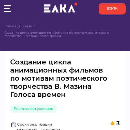
ВОЙТИ
Главная
Проекты
ПУЛЬС
Создание цикла анимационных фильмов по мотивам поэтического 
творчества В. Мазина Голоса времен
КОНКУРСЫ
Создание цикла
ОРГАНИЗАЦИИ
анимационных фильмов
по мотивам поэтического
АКТИВИСТЫ
творчества В. Мазина
ПРОЕКТЫ
Голоса времен
АНАЛИТИКА
Реализован успешно
БАЗА ЗНАНИЙ
3
Сроки реализации