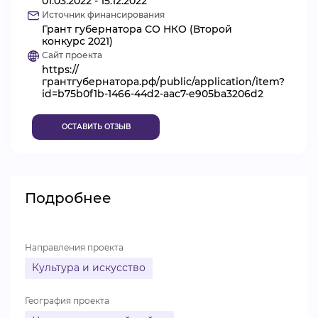
01.03.2022 - 15.12.2022
Источник финансирования
ВИДЕОКУРСЫ
Грант губернатора СО НКО (Второй
конкурс 2021)
Сайт проекта
https://
ВОЙТИ
грантгубернатора.рф/public/application/item?
id=b75b0f1b-1466-44d2-aac7-e905ba3206d2
ОСТАВИТЬ ОТЗЫВ
Подробнее
Направления проекта
Культура и искусство
География проекта