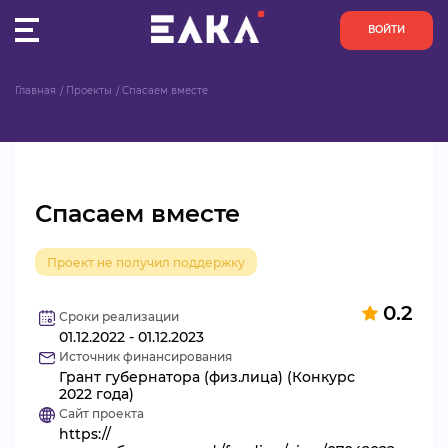
ВОЙТИ
Главная
Проекты
Спасаем вместе
ПУЛЬС
КОНКУРСЫ
Спасаем вместе
ОРГАНИЗАЦИИ
Проект не получил поддержку
АКТИВИСТЫ
0.2
ПРОЕКТЫ
Сроки реализации
01.12.2022 - 01.12.2023
Источник финансирования
АНАЛИТИКА
Грант губернатора (физ.лица) (Конкурс
2022 года)
Сайт проекта
БАЗА ЗНАНИЙ
https://