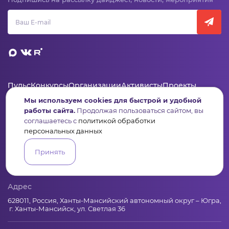
Пульс
Конкурсы
Организации
Активисты
Проекты
Аналитика
База знаний
Видеокурсы
Мы используем cookies для быстрой и удобной
работы сайта.
Продолжая пользоваться сайтом, вы
соглашаетесь с
политикой обработки
Контакты
персональных данных
+7 (346) 735-11-30
Принять
elkanko@ugranko.ru
Адрес
628011, Россия, Ханты-Мансийский автономный округ – Югра,
г. Ханты-Мансийск, ул. Светлая 36