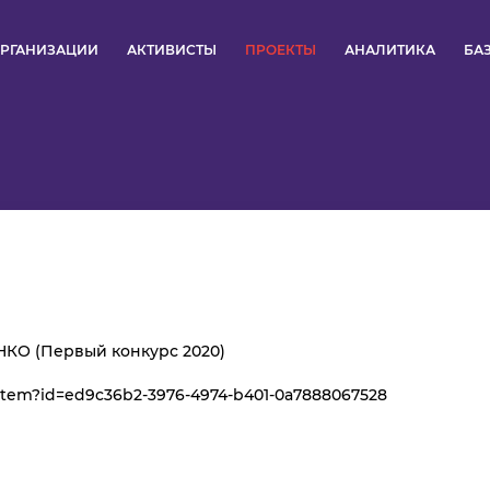
РГАНИЗАЦИИ
АКТИВИСТЫ
ПРОЕКТЫ
АНАЛИТИКА
БА
ПУЛЬС
КОНКУРСЫ
ОРГАНИЗАЦИИ
АКТИВИСТЫ
ПРОЕКТЫ
НКО (Первый конкурс 2020)
n/item?id=ed9c36b2-3976-4974-b401-0a7888067528
АНАЛИТИКА
БАЗА ЗНАНИЙ