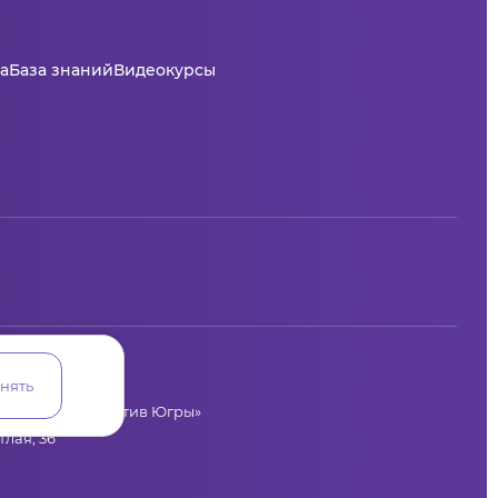
а
База знаний
Видеокурсы
нять
циальных инициатив Югры»
лая, 36