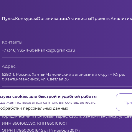
Пульс
Конкурсы
Организации
Активисты
Проекты
Аналитик
Контакты
+7 (346) 735-11-30
elkanko@ugranko.ru
Адрес
628011, Россия, Ханты-Мансийский автономный округ – Югра,
г. Ханты-Мансийск, ул. Светлая 36
зуем cookies для быстрой и удобной работы
Юридическая информация
олжая пользоваться сайтом, вы соглашаетесь с
При
 обработки персональных данных
Региональный грантооператор Фонд «Центр гражданских и со
Юридический и почтовый адрес: 628011, Ханты-Мансийск, ул.Свет
ИНН 8601065590, КПП 860101001
ОГРН 1178600001645 от 14 ноября 2017 г.