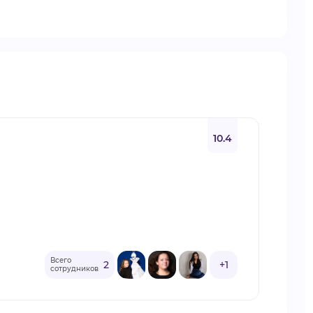
10.4
Всего
2
+1
сотрудников