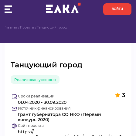
ВОЙТИ
Главная
Проекты
Танцующий город
ПУЛЬС
КОНКУРСЫ
Танцующий город
ОРГАНИЗАЦИИ
Реализован успешно
АКТИВИСТЫ
3
ПРОЕКТЫ
Сроки реализации
01.04.2020 - 30.09.2020
Источник финансирования
АНАЛИТИКА
Грант губернатора СО НКО (Первый
конкурс 2020)
Сайт проекта
БАЗА ЗНАНИЙ
https://