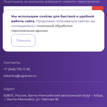
Подпишись на рассылку дайджест, новости, мероприятия
Мы используем cookies для быстрой и удобной
работы сайта.
Продолжая пользоваться сайтом, вы
соглашаетесь с
политикой обработки
персональных данных
Принять
Пульс
Конкурсы
Организации
Активисты
Проекты
Аналитика
База знаний
Видеокурсы
Контакты
+7 (346) 735-11-30
elkanko@ugranko.ru
Адрес
628011, Россия, Ханты-Мансийский автономный округ – Югра,
г. Ханты-Мансийск, ул. Светлая 36