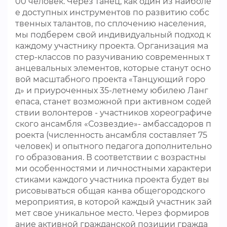
00 человек. Через танец, как один из наиболе
е доступных инструментов по развитию собс
твенных талантов, по сплочению населения,
мы подберем свой индивидуальный подход к
каждому участнику проекта. Организация ма
стер-классов по разучиванию современных т
анцевальных элементов, которые станут осно
вой масштабного проекта «Танцующий горо
д» и приуроченных 35-летнему юбилею Ланг
епаса, станет возможной при активном содей
ствии волонтеров - участников хореографиче
ского ансамбля «Созвездие»- амбассадоров п
роекта (численность ансамбля составляет 75
человек) и опытного педагога дополнительно
го образования. В соответствии с возрастны
ми особенностями и личностными характери
стиками каждого участника проекта будет вы
рисовываться общая канва общегородского
мероприятия, в которой каждый участник зай
мет свое уникальное место. Через формиров
ание активной гражданской позиции гражда