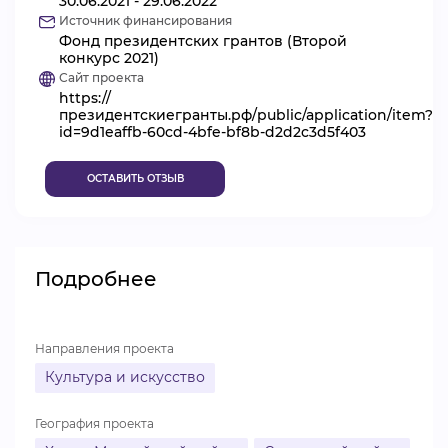
30.06.2021 - 29.06.2022
Источник финансирования
ВИДЕОКУРСЫ
Фонд президентских грантов (Второй
конкурс 2021)
Сайт проекта
https://
ВОЙТИ
президентскиегранты.рф/public/application/item?
id=9d1eaffb-60cd-4bfe-bf8b-d2d2c3d5f403
ОСТАВИТЬ ОТЗЫВ
Подробнее
Направления проекта
Культура и искусство
География проекта