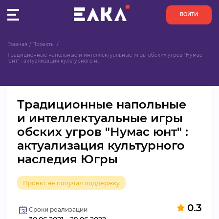
ВОЙТИ
Главная
Проекты
ПУЛЬС
Традиционные напольные и интеллектуальные игры обских угров "Нумас 
юнт" : актуализация культурного н...
КОНКУРСЫ
Традиционные напольные
ОРГАНИЗАЦИИ
и интеллектуальные игры
обских угров "Нумас юнт" :
АКТИВИСТЫ
актуализация культурного
ПРОЕКТЫ
наследия Югры
АНАЛИТИКА
Проект не получил поддержку
БАЗА ЗНАНИЙ
0.3
Сроки реализации