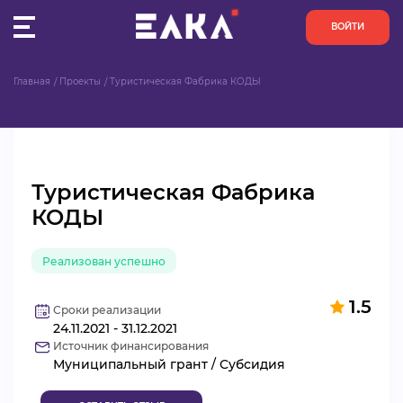
ВОЙТИ
Главная
Проекты
Туристическая Фабрика КОДЫ
ПУЛЬС
КОНКУРСЫ
Туристическая Фабрика
ОРГАНИЗАЦИИ
КОДЫ
АКТИВИСТЫ
Реализован успешно
ПРОЕКТЫ
1.5
Сроки реализации
24.11.2021 - 31.12.2021
АНАЛИТИКА
Источник финансирования
Муниципальный грант / Субсидия
БАЗА ЗНАНИЙ