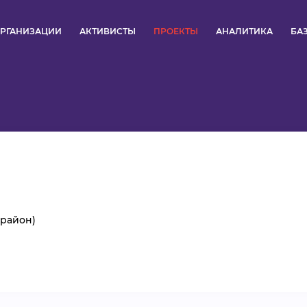
РГАНИЗАЦИИ
АКТИВИСТЫ
ПРОЕКТЫ
АНАЛИТИКА
БА
ПУЛЬС
КОНКУРСЫ
ОРГАНИЗАЦИИ
АКТИВИСТЫ
ПРОЕКТЫ
 район)
АНАЛИТИКА
БАЗА ЗНАНИЙ