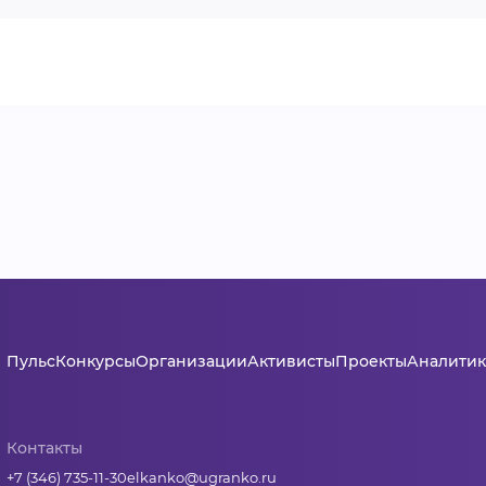
Пульс
Конкурсы
Организации
Активисты
Проекты
Аналитик
Контакты
+7 (346) 735-11-30
elkanko@ugranko.ru