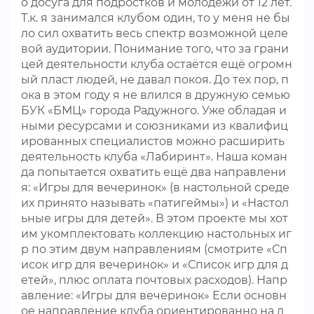
о досуга для подростков и молодёжи от 12 лет.
Т.к. я занимался клубом один, то у меня не бы
ло сил охватить весь спектр возможной целе
вой аудитории. Понимание того, что за грани
цей деятельности клуба остаётся ещё огромн
ый пласт людей, не давал покоя. До тех пор, п
ока в этом году я не влился в дружную семью
БУК «БМЦ» города Радужного. Уже обладая и
ными ресурсами и союзниками из квалифиц
ированных специалистов можно расширить
деятельность клуба «Лабиринт». Наша коман
да попытается охватить ещё два направлени
я: «Игры для вечеринок» (в настольной среде
их принято называть «патигеймы») и «Настол
ьные игры для детей». В этом проекте мы хот
им укомплектовать коллекцию настольных иг
р по этим двум направлениям (смотрите «Сп
исок игр для вечеринок» и «Список игр для д
етей», плюс оплата почтовых расходов). Напр
авление: «Игры для вечеринок» Если основн
ое направление клуба ориентированно на л