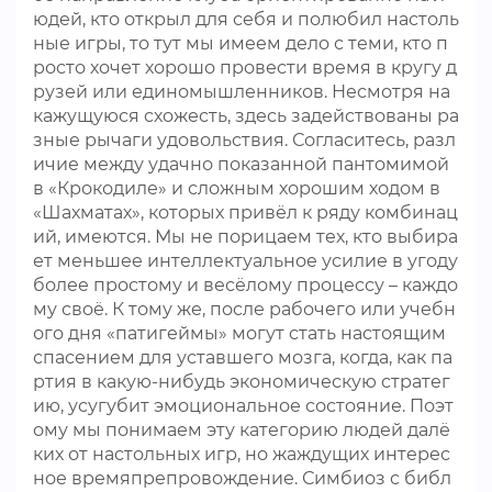
юдей, кто открыл для себя и полюбил настоль
ные игры, то тут мы имеем дело с теми, кто п
росто хочет хорошо провести время в кругу д
рузей или единомышленников. Несмотря на
кажущуюся схожесть, здесь задействованы ра
зные рычаги удовольствия. Согласитесь, разл
ичие между удачно показанной пантомимой
в «Крокодиле» и сложным хорошим ходом в
«Шахматах», которых привёл к ряду комбинац
ий, имеются. Мы не порицаем тех, кто выбира
ет меньшее интеллектуальное усилие в угоду
более простому и весёлому процессу – каждо
му своё. К тому же, после рабочего или учебн
ого дня «патигеймы» могут стать настоящим
спасением для уставшего мозга, когда, как па
ртия в какую-нибудь экономическую стратег
ию, усугубит эмоциональное состояние. Поэт
ому мы понимаем эту категорию людей далё
ких от настольных игр, но жаждущих интерес
ное времяпрепровождение. Симбиоз с библ