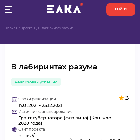
ВОЙТИ
Главная
Проекты
В лабиринтах разума
ПУЛЬС
КОНКУРСЫ
В лабиринтах разума
ОРГАНИЗАЦИИ
Реализован успешно
АКТИВИСТЫ
3
ПРОЕКТЫ
Сроки реализации
17.01.2021 - 25.12.2021
Источник финансирования
АНАЛИТИКА
Грант губернатора (физ.лица) (Конкурс
2020 года)
Сайт проекта
БАЗА ЗНАНИЙ
https://