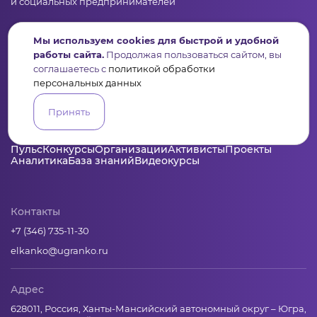
и социальных предпринимателей
Подпишись на рассылку дайджест, новости, мероприятия
Мы используем cookies для быстрой и удобной
работы сайта.
Продолжая пользоваться сайтом, вы
соглашаетесь с
политикой обработки
персональных данных
Принять
Пульс
Конкурсы
Организации
Активисты
Проекты
Аналитика
База знаний
Видеокурсы
Контакты
+7 (346) 735-11-30
elkanko@ugranko.ru
Адрес
628011, Россия, Ханты-Мансийский автономный округ – Югра,