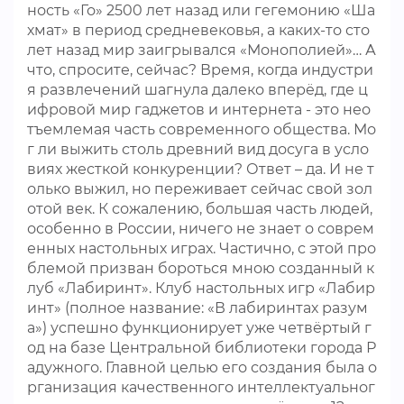
ность «Го» 2500 лет назад или гегемонию «Ша
хмат» в период средневековья, а каких-то сто
лет назад мир заигрывался «Монополией»… А
что, спросите, сейчас? Время, когда индустри
я развлечений шагнула далеко вперёд, где ц
ифровой мир гаджетов и интернета - это нео
тъемлемая часть современного общества. Мо
г ли выжить столь древний вид досуга в усло
виях жесткой конкуренции? Ответ – да. И не т
олько выжил, но переживает сейчас свой зол
отой век. К сожалению, большая часть людей,
особенно в России, ничего не знает о соврем
енных настольных играх. Частично, с этой про
блемой призван бороться мною созданный к
луб «Лабиринт». Клуб настольных игр «Лабир
инт» (полное название: «В лабиринтах разум
а») успешно функционирует уже четвёртый г
од на базе Центральной библиотеки города Р
адужного. Главной целью его создания была о
рганизация качественного интеллектуальног