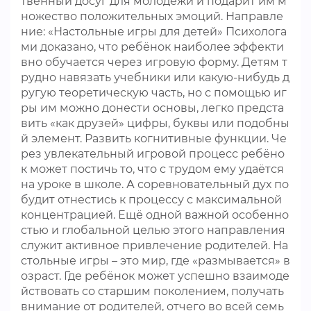
твенный досуг для молодёжи и подарит им м
ножество положительных эмоций. Направле
ние: «Настольные игры для детей» Психолога
ми доказано, что ребёнок наиболее эффекти
вно обучается через игровую форму. Детям т
рудно навязать учебники или какую-нибудь д
ругую теоретическую часть, но с помощью иг
ры им можно донести основы, легко предста
вить «как друзей» цифры, буквы или подобны
й элемент. Развить когнитивные функции. Че
рез увлекательный игровой процесс ребёно
к может постичь то, что с трудом ему удаётся
на уроке в школе. А соревновательный дух по
будит отнестись к процессу с максимальной
концентрацией. Ещё одной важной особенно
стью и глобальной целью этого направления
служит активное привлечение родителей. На
стольные игры – это мир, где «размывается» в
озраст. Где ребёнок может успешно взаимоде
йствовать со старшим поколением, получать
внимание от родителей, отчего во всей семь