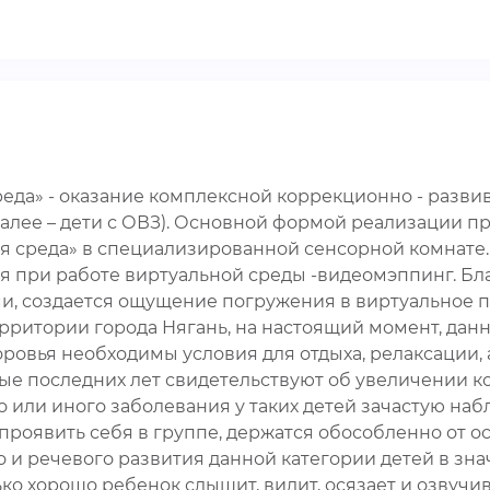
реда» - оказание комплексной коррекционно - разв
лее – дети с ОВЗ). Основной формой реализации про
я среда» в специализированной сенсорной комнате.
при работе виртуальной среды -видеомэппинг. Бла
, создается ощущение погружения в виртуальное пр
ерритории города Нягань, на настоящий момент, дан
вья необходимы условия для отдыха, релаксации, а
ые последних лет свидетельствуют об увеличении к
о или иного заболевания у таких детей зачастую на
 проявить себя в группе, держатся обособленно от о
 и речевого развития данной категории детей в зна
олько хорошо ребенок слышит, видит, осязает и озв