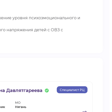
ижение уровня психоэмоционального и
го напряжения детей с ОВЗ с
на Давлятгареева
Специалист РЦ
МО
ник
Нягань