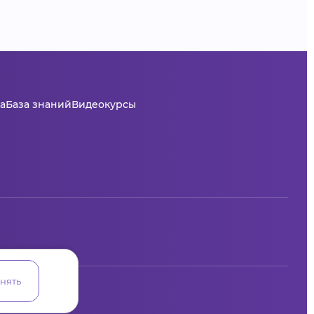
а
База знаний
Видеокурсы
нять