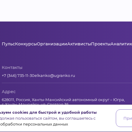
Пульс
Конкурсы
Организации
Активисты
Проекты
Аналитик
Контакты
+7 (346) 735-11-30
elkanko@ugranko.ru
Адрес
628011, Россия, Ханты-Мансийский автономный округ – Югра,
г. Ханты-Мансийск, ул. Светлая 36
зуем cookies для быстрой и удобной работы
олжая пользоваться сайтом, вы соглашаетесь с
При
Юридическая информация
 обработки персональных данных