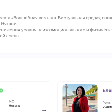
екта «Волшебная комната. Виртуальная среда», сн
. Нягани
снижения уровня психоэмоционального и физическо
ой среды.
Еле
МО
Роль
Нягань
Участ