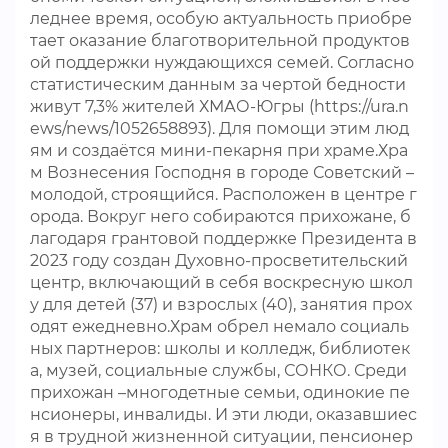
леднее время, особую актуальность приобре
тает оказание благотворительной продуктов
ой поддержки нуждающихся семей. Согласно
статистическим данным за чертой бедности
живут 7,3% жителей ХМАО-Югры (https://ura.n
ews/news/1052658893). Для помощи этим люд
ям и создаётся мини-пекарня при храме.Хра
м Вознесения Господня в городе Советский –
молодой, строящийся. Расположен в центре г
орода. Вокруг него собираются прихожане, б
лагодаря грантовой поддержке Президента в
2023 году создан Духовно-просветительский
центр, включающий в себя воскресную школ
у для детей (37) и взрослых (40), занятия прох
одят ежедневно.Храм обрел немало социаль
ных партнеров: школы и колледж, библиотек
а, музей, социальные службы, СОНКО. Среди
прихожан –многодетные семьи, одинокие пе
нсионеры, инвалиды. И эти люди, оказавшиес
я в трудной жизненной ситуации, пенсионер