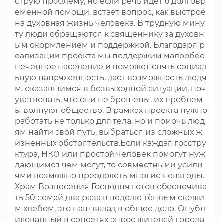
струю проблему, но если речь идет о долговр
еменной помощи, встает вопрос, как выстрое
на духовная жизнь человека. В трудную мину
ту люди обращаются к священнику за духовн
ым окормлением и поддержкой. Благодаря р
еализации проекта мы поддержим малообес
печенное население и поможет снять социал
ьную напряженность, даст возможность людя
м, оказавшимся в безвыходной ситуации, поч
увствовать, что они не брошены, их проблем
ы волнуют общество. В рамках проекта нужно
работать не только для тела, но и помочь люд
ям найти свой путь, выбраться из сложных ж
изненных обстоятельств.Если каждая госстру
ктура, НКО или простой человек помогут нуж
дающимся чем могут, то совместными усили
ями возможно преодолеть многие невзгоды.
Храм Вознесения Господня готов обеспечива
ть 50 семей два раза в неделю тёплым свежи
м хлебом, это наш вклад в общее дело. Опубл
икованный в соцсетях опрос жителей города