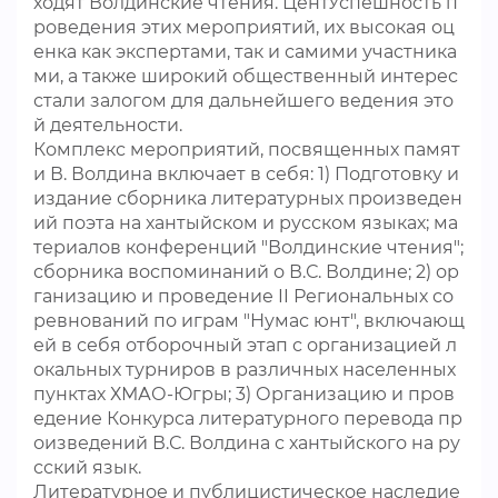
ходят Волдинские чтения. ЦентУспешность п
роведения этих мероприятий, их высокая оц
енка как экспертами, так и самими участника
ми, а также широкий общественный интерес
стали залогом для дальнейшего ведения это
й деятельности.
Комплекс мероприятий, посвященных памят
и В. Волдина включает в себя: 1) Подготовку и
издание сборника литературных произведен
ий поэта на хантыйском и русском языках; ма
териалов конференций "Волдинские чтения";
сборника воспоминаний о В.С. Волдине; 2) ор
ганизацию и проведение II Региональных со
ревнований по играм "Нумас юнт", включающ
ей в себя отборочный этап с организацией л
окальных турниров в различных населенных
пунктах ХМАО-Югры; 3) Организацию и пров
едение Конкурса литературного перевода пр
оизведений В.С. Волдина с хантыйского на ру
сский язык.
Литературное и публицистическое наследие