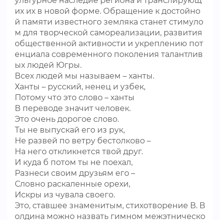
ультурное наследие региона и транслирующ
их их в новой форме. Обращение к достойно
й памяти известного земляка станет стимуло
м для творческой самореализации, развития
общественной активности и укреплению пот
енциала современного поколения талантлив
ых людей Югры.
Всех людей мы называем – ханты.
Ханты – русский, ненец и узбек,
Потому что это слово – ханты
В переводе значит человек.
Это очень дорогое слово.
Ты не выпускай его из рук,
Не развей по ветру бестолково –
На него откликнется твой друг.
И куда б потом ты не поехал,
Разнеси своим друзьям его –
Словно раскаленные орехи,
Искры из чувала своего.
Это, ставшее знаменитым, стихотворение В. В
олдина можно назвать гимном межэтническо