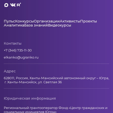
Пульс
Конкурсы
Организации
Активисты
Проекты
Аналитика
База знаний
Видеокурсы
Контакты
+7 (346) 735-11-30
elkanko@ugranko.ru
Адрес
628011, Россия, Ханты-Мансийский автономный округ – Югра,
г. Ханты-Мансийск, ул. Светлая 36
Юридическая информация
Региональный грантооператор Фонд «Центр гражданских и
социальных инициатив Югры»