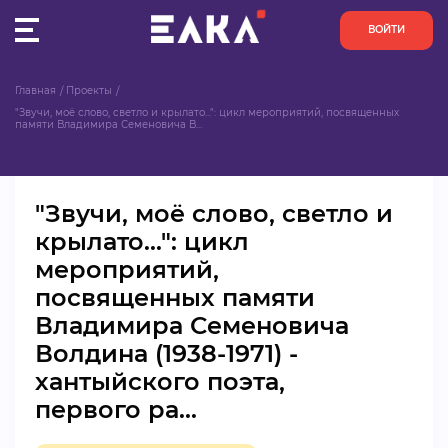
ВОЙТИ
Главная
Проекты
ПУЛЬС
"Звучи, моё слово, светло и крылато...": цикл мероприятий, посвященных 
памяти Владимира Семеновича В...
КОНКУРСЫ
"Звучи, моё слово, светло и
ОРГАНИЗАЦИИ
крылато...": цикл
мероприятий,
АКТИВИСТЫ
посвященных памяти
ПРОЕКТЫ
Владимира Семеновича
Волдина (1938-1971) -
АНАЛИТИКА
хантыйского поэта,
первого ра...
БАЗА ЗНАНИЙ