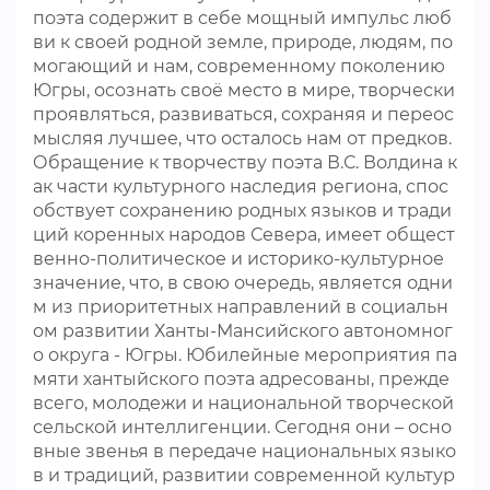
поэта содержит в себе мощный импульс люб
ви к своей родной земле, природе, людям, по
могающий и нам, современному поколению
Югры, осознать своё место в мире, творчески
проявляться, развиваться, сохраняя и переос
мысляя лучшее, что осталось нам от предков.
Обращение к творчеству поэта В.С. Волдина к
ак части культурного наследия региона, спос
обствует сохранению родных языков и тради
ций коренных народов Севера, имеет общест
венно-политическое и историко-культурное
значение, что, в свою очередь, является одни
м из приоритетных направлений в социальн
ом развитии Ханты-Мансийского автономног
о округа - Югры. Юбилейные мероприятия па
мяти хантыйского поэта адресованы, прежде
всего, молодежи и национальной творческой
сельской интеллигенции. Сегодня они – осно
вные звенья в передаче национальных языко
в и традиций, развитии современной культур