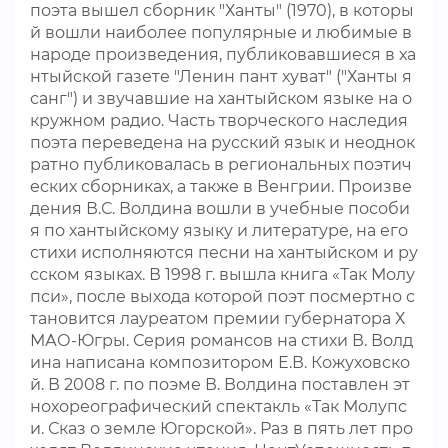
поэта вышел сборник "Ханты" (1970), в которы
й вошли наиболее популярные и любимые в
народе произведения, публиковавшиеся в ха
нтыйской газете "Ленин пант хуват" ("Ханты я
санг") и звучавшие на хантыйском языке на о
кружном радио. Часть творческого наследия
поэта переведена на русский язык и неоднок
ратно публиковалась в региональных поэтич
еских сборниках, а также в Венгрии. Произве
дения В.С. Волдина вошли в учебные пособи
я по хантыйскому языку и литературе, на его
стихи исполняются песни на хантыйском и ру
сском языках. В 1998 г. вышла книга «Так Молу
пси», после выхода которой поэт посмертно с
тановится лауреатом премии губернатора Х
МАО-Югры. Серия романсов на стихи В. Волд
ина написана композитором Е.В. Кожуховско
й. В 2008 г. по поэме В. Волдина поставлен эт
нохореографический спектакль «Так Молупс
и. Сказ о земле Югорской». Раз в пять лет про