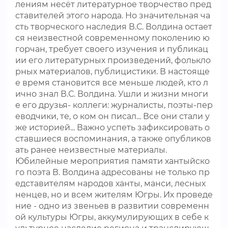
лениям несёт литературное творчество пред
ставителей этого народа. Но значительная ча
сть творческого наследия В.С. Волдина остает
ся неизвестной современному поколению ю
горчан, требует своего изучения и публикац
ии его литературных произведений, фолькло
рных материалов, публицистики. В настояще
е время становится все меньше людей, кто л
ично знал В.С. Волдина. Ушли и жизни многи
е его друзья- коллеги: журналисты, поэты-пер
еводчики, те, о ком он писал... Все они стали у
же историей... Важно успеть зафиксировать о
ставшиеся воспоминания, а также опубликов
ать ранее неизвестные материалы.
Юбилейные мероприятия памяти хантыйско
го поэта В. Волдина адресованы не только пр
едставителям народов ханты, манси, лесных
ненцев, но и всем жителям Югры. Их проведе
ние - одно из звеньев в развитии современн
ой культуры Югры, аккумулирующих в себе к