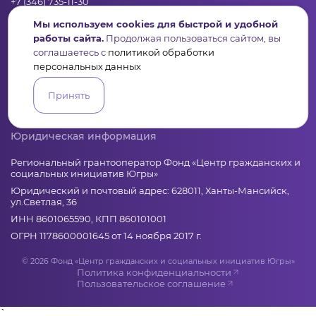
+7 (346) 735-11-30
elkanko@ugranko.ru
Мы используем cookies для быстрой и удобной
работы сайта.
Продолжая пользоваться сайтом, вы
соглашаетесь с
политикой обработки
Адрес
персональных данных
628011, Россия, Ханты-Мансийский автономный округ – Югра,
г. Ханты-Мансийск, ул. Светлая 36
Принять
Юридическая информация
Региональный грантооператор Фонд «Центр гражданских и
социальных инициатив Югры»
Юридический и почтовый адрес: 628011, Ханты-Мансийск,
ул.Светлая, 36
ИНН 8601065590, КПП 860101001
ОГРН 1178600001645 от 14 ноября 2017 г.
© 2026 Фонд «Центр гражданских и социальных инициатив Югры»
Политика конфиденциальности
Пользовательское соглашение
`