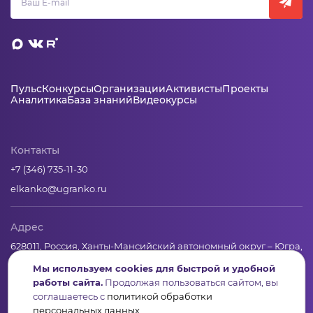
Пульс
Конкурсы
Организации
Активисты
Проекты
Аналитика
База знаний
Видеокурсы
Контакты
+7 (346) 735-11-30
elkanko@ugranko.ru
Адрес
628011, Россия, Ханты-Мансийский автономный округ – Югра,
г. Ханты-Мансийск, ул. Светлая 36
Мы используем cookies для быстрой и удобной
работы сайта.
Продолжая пользоваться сайтом, вы
соглашаетесь с
политикой обработки
Юридическая информация
персональных данных