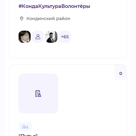
#КондаКультураВолонтёры
Кондинский район
+65
0
ДЦ